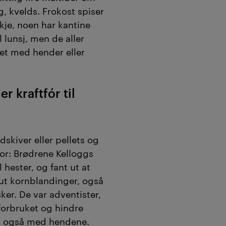
g, kvelds. Frokost spiser
je, noen har kantine
 lunsj, men de aller
det med hender eller
er kraftfór til
dskiver eller pellets og
for: Brødrene Kelloggs
 hester, og fant ut at
 ut kornblandinger, også
ker. De var adventister,
forbruket og hindre
n også med hendene.