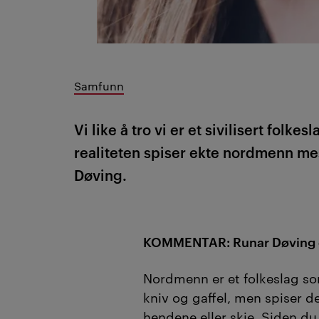
Samfunn
Vi like å tro vi er et sivilisert folke
realiteten spiser ekte nordmenn m
Døving.
KOMMENTAR: Runar Døving 
Nordmenn er et folkeslag so
kniv og gaffel, men spiser d
hendene eller skje. Siden du