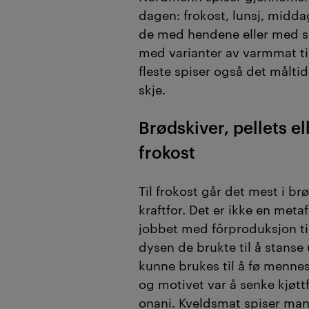
dagen: frokost, lunsj, midda
de med hendene eller med sk
med varianter av varmmat til
fleste spiser også det målti
skje.
Brødskiver, pellets ell
frokost
Til frokost går det mest i brø
kraftfor. Det er ikke en meta
jobbet med fôrproduksjon til
dysen de brukte til å stanse
kunne brukes til å fø mennes
og motivet var å senke kjøtt
onani. Kveldsmat spiser ma