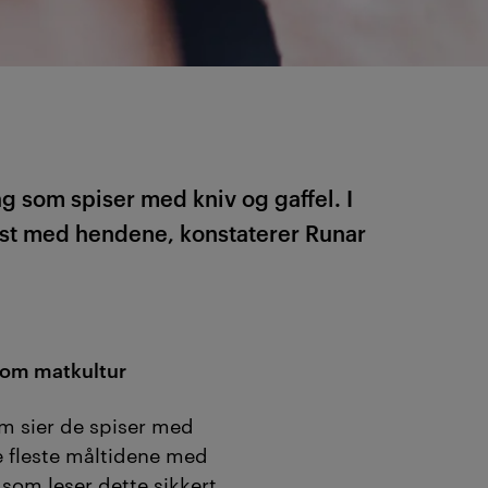
slag som spiser med kniv og gaffel. I
est med hendene, konstaterer Runar
om matkultur
m sier de spiser med
e fleste måltidene med
 som leser dette sikkert