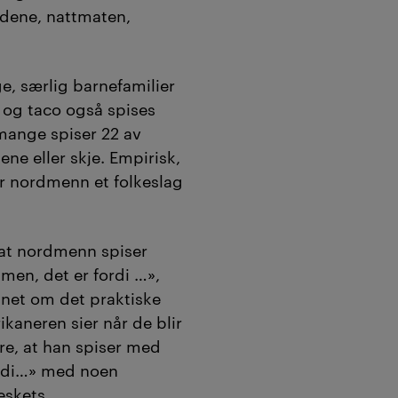
idene, nattmaten,
ge, særlig barnefamilier
a og taco også spises
mange spiser 22 av
ne eller skje. Empirisk,
 er nordmenn et folkeslag
at nordmenn spiser
 men, det er fordi …»,
nnet om det praktiske
kaneren sier når de blir
e, at han spiser med
ordi…» med noen
eskets