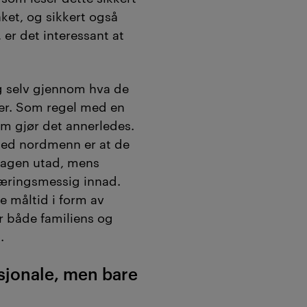
åket, og sikkert også
 er det interessant at
eg selv gjennom hva de
er. Som regel med en
som gjør det annerledes.
 med nordmenn er at de
dagen utad, mens
næringsmessig innad.
e måltid i form av
 både familiens og
.
sjonale, men bare