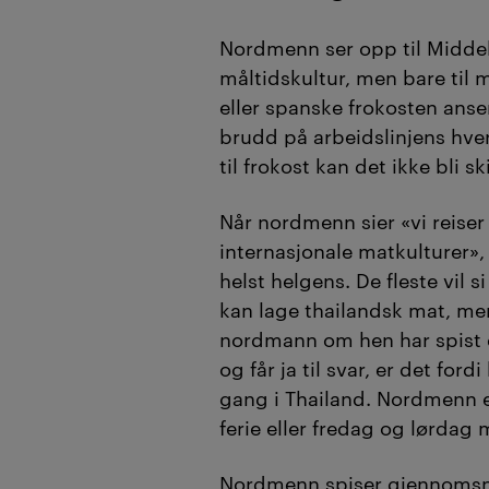
Nordmenn ser opp til Midde
måltidskultur, men bare til 
eller spanske frokosten ans
brudd på arbeidslinjens hve
til frokost kan det ikke bli sk
Når nordmenn sier «vi reise
internasjonale matkulturer»
helst helgens. De fleste vil s
kan lage thailandsk mat, m
nordmann om hen har spist e
og får ja til svar, er det ford
gang i Thailand. Nordmenn e
ferie eller fredag og lørdag 
Nordmenn spiser gjennomsnit