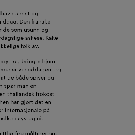
lhavets mat og
middag. Den franske
er de som usunn og
rdagslige askese. Kake
ikkelige folk av.
r mye og bringer hjem
, mener vi middagen, og
i at de både spiser og
en spør man en
n thailandsk frokost
i hen har gjort det en
r internasjonale på
mellom syv og ni.
tlig fire måltider om