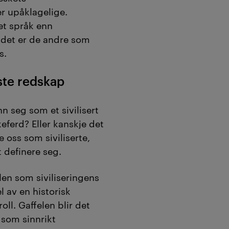
er upåklagelige.
et språk enn
t det er de andre som
s.
gste redskap
 seg som et sivilisert
eferd? Eller kanskje det
 oss som siviliserte,
 ­definere seg.
len som siviliseringens
l av en historisk
roll. Gaffelen blir det
 som sinnrikt