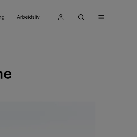
Skriv inn søkefrase
ng
Arbeidsliv
Mitt Kristiania
Åpne søk
Meny
Søk
ne