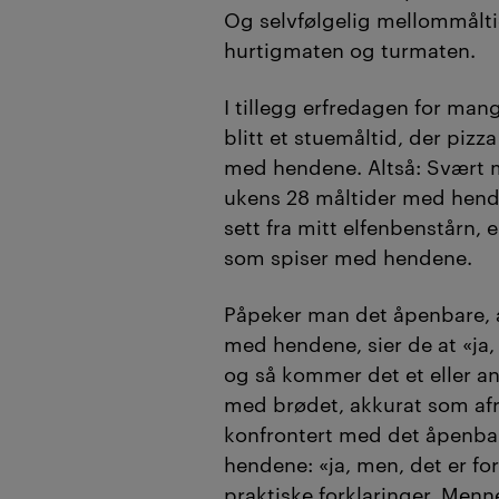
Og selvfølgelig mellommålt
hurtigmaten og turmaten.
I tillegg erfredagen for man
blitt et stuemåltid, der pizz
med hendene. Altså: Svært 
ukens 28 måltider med hende
sett fra mitt elfenbenstårn,
som spiser med hendene.
Påpeker man det åpenbare, 
med hendene, sier de at «ja,
og så kommer det et eller a
med brødet, akkurat som afri
konfrontert med det åpenbar
hendene: «ja, men, det er f
praktiske forklaringer. Menn