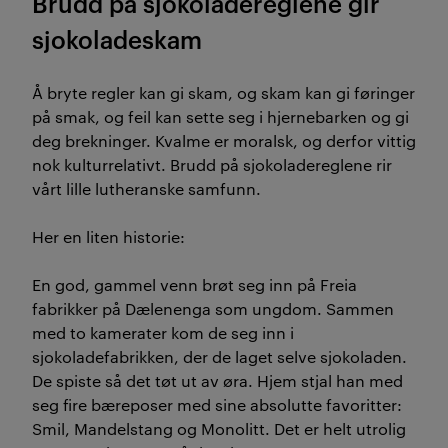
Brudd på sjokoladereglene gir
sjokoladeskam
Å bryte regler kan gi skam, og skam kan gi føringer
på smak, og feil kan sette seg i hjernebarken og gi
deg brekninger. Kvalme er moralsk, og derfor vittig
nok kulturrelativt. Brudd på sjokoladereglene rir
vårt lille lutheranske samfunn.
Her en liten historie:
En god, gammel venn brøt seg inn på Freia
fabrikker på Dælenenga som ungdom. Sammen
med to kamerater kom de seg inn i
sjokoladefabrikken, der de laget selve sjokoladen.
De spiste så det tøt ut av øra. Hjem stjal han med
seg fire bæreposer med sine absolutte favoritter:
Smil, Mandelstang og Monolitt. Det er helt utrolig