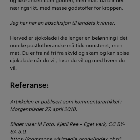
og ikke ansett som godteri, men mat. Da blir det
næringsrikt, med masse godstoffer for kroppen.
Jeg har her en absolusjon til landets kvinner:
Herved er sjokolade ikke lenger en belønning i det
norske postlutheranske måltidsmønsteret, men
mat. Du er fra nå fri fra skyld og skam og kan spise
sjokolade når du vil, hvor du vil og med hvem du
vil.
Referanse:
Artikkelen er publisert som kommentarartikkel i
Morgenbladet 27. april 2018.
Bildet viser M Foto: Kjetil Ree – Eget verk, CC BY-
SA 3.0,
https://commons.wikimedia.org/w/index.php?