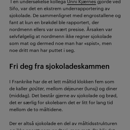
I en undersøkelse kollega
Unni Kjærnes
gjorde ved
Sifo, var det en ekstrem underrapportering av
sjokolade. De sammenlignet med engrostallene og
fant at kun en brøkdel ble rapportert, der
nordmenn ellers var svært presise. Årsaken var
selvfølgelig at nordmenn ikke regner sjokolade
som mat og dermed noe man har «spist», men
noe dritt man har puttet i seg.
Fri deg fra sjokoladeskammen
I Frankrike har de et lett måltid klokken fem som
de kaller
goûter
, mellom déjeuner (lunsj) og diner
(middag). Det består gjerne av sjokolade og brød,
det er særlig for skolebarn det er litt for lang tid
mellom de to måltidene.
Der er altså sjokolade en del av måltidsstrukturen