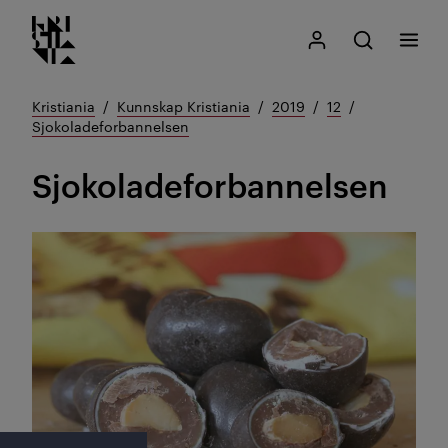
Kristiania logo
Gå
Søk
Mitt Kristiania
Åpne søk
Meny
til
innhold
Kristiania
Kunnskap Kristiania
2019
12
Sjokoladeforbannelsen
Sjokoladeforbannelsen