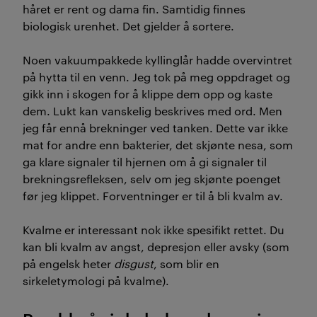
håret er rent og dama fin. Samtidig finnes
biologisk urenhet. Det gjelder å sortere.
Noen vakuumpakkede kyllinglår hadde overvintret
på hytta til en venn. Jeg tok på meg oppdraget og
gikk inn i skogen for å klippe dem opp og kaste
dem. Lukt kan vanskelig beskrives med ord. Men
jeg får ennå brekninger ved tanken. Dette var ikke
mat for andre enn bakterier, det skjønte nesa, som
ga klare signaler til hjernen om å gi signaler til
brekningsrefleksen, selv om jeg skjønte poenget
før jeg klippet. Forventninger er til å bli kvalm av.
Kvalme er interessant nok ikke spesifikt rettet. Du
kan bli kvalm av angst, depresjon eller avsky (som
på engelsk heter
disgust
, som blir en
sirkeletymologi på kvalme).