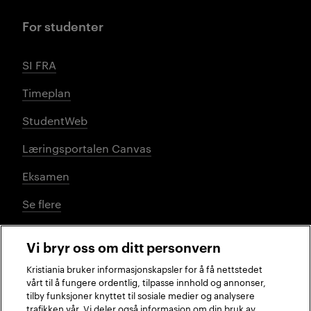
For studenter
SI FRA
Timeplan
StudentWeb
Læringsportalen Canvas
Eksamen
Se flere
Vi bryr oss om ditt personvern
Sosiale medier
Kristiania bruker informasjonskapsler for å få nettstedet
vårt til å fungere ordentlig, tilpasse innhold og annonser,
tilby funksjoner knyttet til sosiale medier og analysere
trafikken vår. Vi deler også informasjon om din bruk av