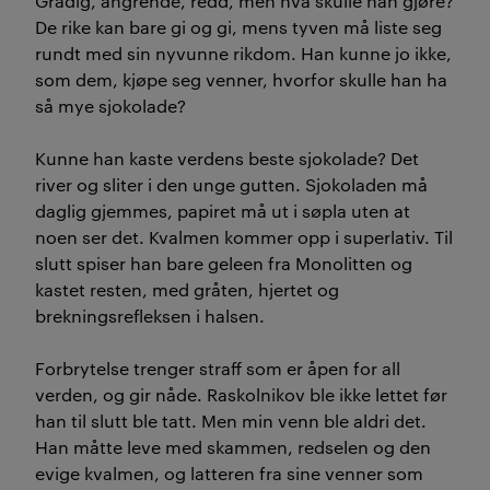
Grådig, angrende, redd, men hva skulle han gjøre?
De rike kan bare gi og gi, mens tyven må liste seg
rundt med sin nyvunne rikdom. Han kunne jo ikke,
som dem, kjøpe seg venner, hvorfor skulle han ha
så mye sjokolade?
Kunne han kaste verdens beste sjokolade? Det
river og sliter i den unge gutten. Sjokoladen må
daglig gjemmes, papiret må ut i søpla uten at
noen ser det. Kvalmen kommer opp i superlativ. Til
slutt spiser han bare geleen fra Monolitten og
kastet resten, med gråten, hjertet og
brekningsrefleksen i halsen.
Forbrytelse trenger straff som er åpen for all
verden, og gir nåde. Raskolnikov ble ikke lettet før
han til slutt ble tatt. Men min venn ble aldri det.
Han måtte leve med skammen, redselen og den
evige kvalmen, og latteren fra sine venner som