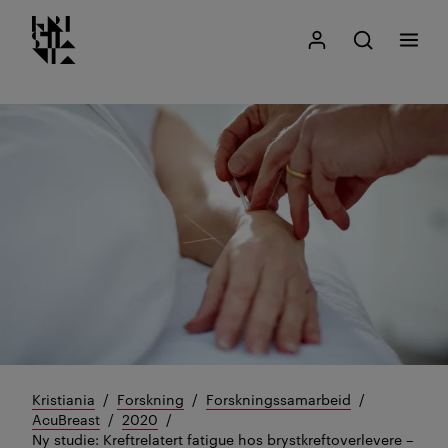
Kristiania logo
Gå
Søk
Mitt Kristiania
Åpne søk
Meny
til
innhold
Kristiania
Forskning
Forskningssamarbeid
AcuBreast
2020
Ny studie: Kreftrelatert fatigue hos brystkreftoverlevere –