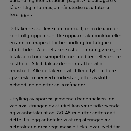
behandling mens studien pågår. Alle deltagere vil
få skriftlig informasjon når studie resultatene
foreligger.
Deltakerne skal leve som normalt, men de som er i
kontrollgruppen kan ikke oppsøke akupunktør eller
en annen terapeut for behandling for fatigue i
studietiden. Alle deltakere i studien kan gjøre egne
tiltak som for eksempel trene, meditere eller endre
kosthold. Alle tiltak av denne karakter vil bli
registrert. Alle deltakerne vil i tillegg fylle ut flere
spørreskjemaer ved studiestart, etter avsluttet
behandling og etter seks måneder.
Utfylling av spørreskjemaene i begynnelsen- og
ved avslutningen av studiet kan være tidkrevende,
og vi anbefaler at ca. 30-45 minutter settes av til
dette. I tillegg anbefaler vi at registeringen av
hetetokter gjøres regelmessig f.eks. hver kveld før