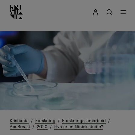
Kristiania logo
Gå
Søk
Mitt Kristiania
Åpne søk
Meny
til
innhold
Kristiania
Forskning
Forskningssamarbeid
AcuBreast
2020
Hva er en klinisk studie?