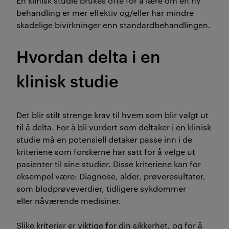
En klinisk studie brukes ofte for å lære om en ny
behandling er mer effektiv og/eller har mindre
skadelige bivirkninger enn standardbehandlingen.
Hvordan delta i en
klinisk studie
Det blir stilt strenge krav til hvem som blir valgt ut
til å delta. For å bli vurdert som deltaker i en klinisk
studie må en potensiell detaker passe inn i de
kriteriene som forskerne har satt for å velge ut
pasienter til sine studier. Disse kriteriene kan for
eksempel være: Diagnose, alder, prøveresultater,
som blodprøveverdier, tidligere sykdommer
eller nåværende medisiner.
Slike kriterier er viktige for din sikkerhet, og for å