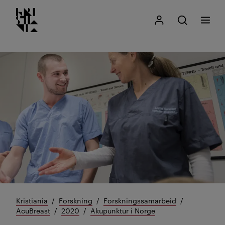
Kristiania logo
Gå
Søk
Mitt Kristiania
Åpne søk
Meny
til
innhold
Kristiania
Forskning
Forskningssamarbeid
AcuBreast
2020
Akupunktur i Norge