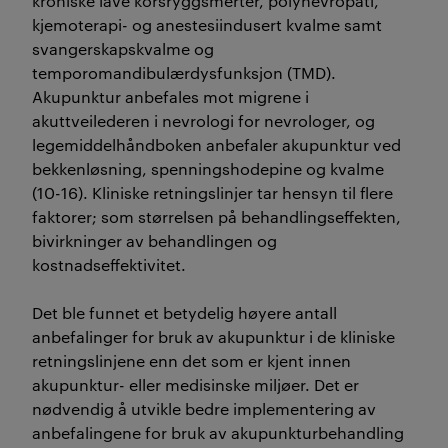
kroniske lave korsryggsmerter, polynevropati,
kjemoterapi- og anestesiindusert kvalme samt
svangerskapskvalme og
temporomandibulærdysfunksjon (TMD).
Akupunktur anbefales mot migrene i
akuttveilederen i nevrologi for nevrologer, og
legemiddelhåndboken anbefaler akupunktur ved
bekkenløsning, spenningshodepine og kvalme
(10-16). Kliniske retningslinjer tar hensyn til flere
faktorer; som størrelsen på behandlingseffekten,
bivirkninger av behandlingen og
kostnadseffektivitet.
Det ble funnet et betydelig høyere antall
anbefalinger for bruk av akupunktur i de kliniske
retningslinjene enn det som er kjent innen
akupunktur- eller medisinske miljøer. Det er
nødvendig å utvikle bedre implementering av
anbefalingene for bruk av akupunkturbehandling