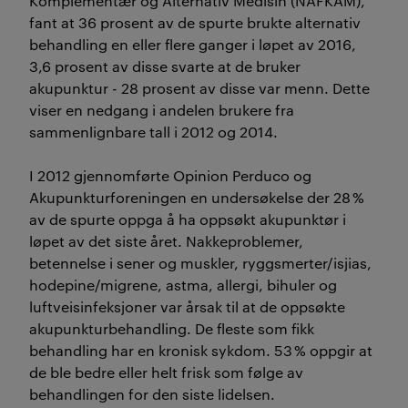
Komplementær og Alternativ Medisin (NAFKAM),
fant at 36 prosent av de spurte brukte alternativ
behandling en eller flere ganger i løpet av 2016,
3,6 prosent av disse svarte at de bruker
akupunktur - 28 prosent av disse var menn. Dette
viser en nedgang i andelen brukere fra
sammenlignbare tall i 2012 og 2014.
I 2012 gjennomførte Opinion Perduco og
Akupunkturforeningen en undersøkelse der 28 %
av de spurte oppga å ha oppsøkt akupunktør i
løpet av det siste året. Nakkeproblemer,
betennelse i sener og muskler, ryggsmerter/isjias,
hodepine/migrene, astma, allergi, bihuler og
luftveisinfeksjoner var årsak til at de oppsøkte
akupunkturbehandling. De fleste som fikk
behandling har en kronisk sykdom. 53 % oppgir at
de ble bedre eller helt frisk som følge av
behandlingen for den siste lidelsen.