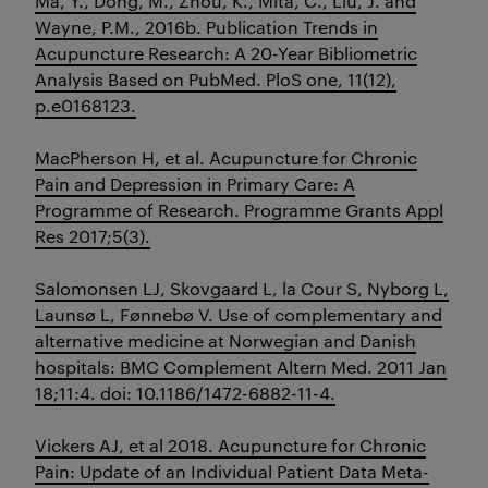
Ma, Y., Dong, M., Zhou, K., Mita, C., Liu, J. and
Wayne, P.M., 2016b. Publication Trends in
Acupuncture Research: A 20-Year Bibliometric
Analysis Based on PubMed. PloS one, 11(12),
p.e0168123.
MacPherson H, et al. Acupuncture for Chronic
Pain and Depression in Primary Care: A
Programme of Research. Programme Grants Appl
Res 2017;5(3).
Salomonsen LJ, Skovgaard L, la Cour S, Nyborg L,
Launsø L, Fønnebø V. Use of complementary and
alternative medicine at Norwegian and Danish
hospitals: BMC Complement Altern Med. 2011 Jan
18;11:4. doi: 10.1186/1472-6882-11-4.
Vickers AJ, et al 2018. Acupuncture for Chronic
Pain: Update of an Individual Patient Data Meta-