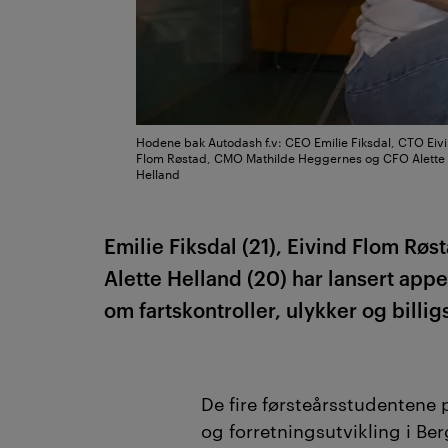
Hodene bak Autodash f.v: CEO Emilie Fiksdal, CTO Eiv
Flom Røstad, CMO Mathilde Heggernes og CFO Alette
Helland
Emilie Fiksdal (21), Eivind Flom Røs
Alette Helland (20) har lansert app
om fartskontroller, ulykker og billig
De fire førsteårsstudentene 
og forretningsutvikling i Be