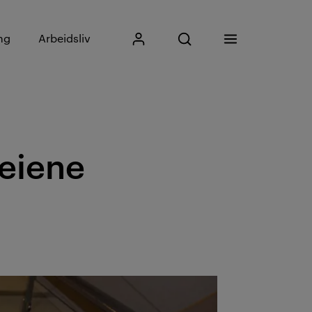
Skriv inn søkefrase
ng
Arbeidsliv
Mitt Kristiania
Åpne søk
Meny
Søk
veiene