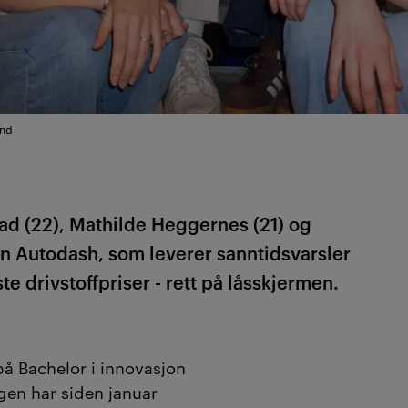
ind
tad (22), Mathilde Heggernes (21) og
en Autodash, som leverer sanntidsvarsler
ste drivstoffpriser - rett på låsskjermen.
på Bachelor i innovasjon
rgen har siden januar