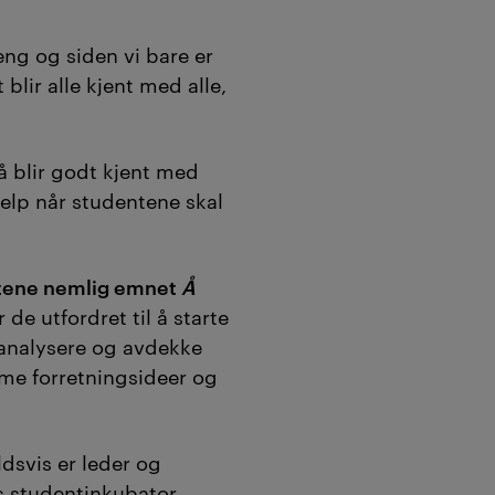
ng og siden vi bare er
blir alle kjent med alle,
å blir godt kjent med
hjelp når studentene skal
ntene nemlig emnet
Å
r de utfordret til å starte
å analysere og avdekke
rme forretningsideer og
dsvis er leder og
ns studentinkubator