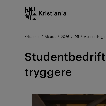
Gå
Kristiania logo
til
innhold
Kristiania
Aktuelt
2026
05
Autodash gjør
Studentbedrift 
tryggere