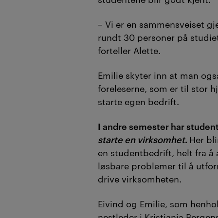
– Vi er en sammensveiset gje
rundt 30 personer på studiet 
forteller Alette.
Emilie skyter inn at man ogs
foreleserne, som er til stor 
starte egen bedrift.
I andre semester har stude
starte en virksomhet
.
Her bli
en studentbedrift, helt fra 
løsbare problemer til å utfo
drive virksomheten.
Eivind og Emilie, som henhol
nestleder i Kristiania Berge