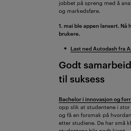
jobbet på spreng med å anal
og markedsføre.
1. mai ble appen lansert. Nå
brukere.
Last ned Autodash fra A
Godt samarbeid
til suksess
Bachelor i innovasjon og for
opp slik at studentene i sto
og få en forsmak på hvordan 
etter studiene. De har små k
studentene blir godt kjent.