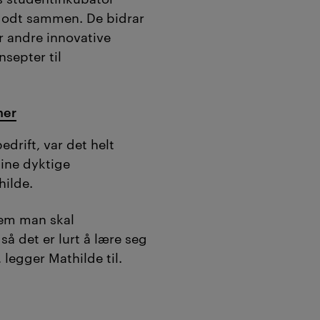
 godt sammen. De bidrar
r andre innovative
nsepter til
her
edrift, var det helt
ine dyktige
hilde.
hvem man skal
å det er lurt å lære seg
egger Mathilde til.