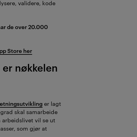
ysere, validere, kode
 har de over 20.000
pp Store her
 er nøkkelen
retningsutvikling
er lagt
r grad skal samarbeide
arbeidslivet vil se ut
lasser, som gjør at