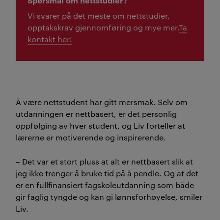
Vi svarer på det meste om nettstudier,
opptakskrav gjennomføring og mye mer.
Ta
kontakt her!
Å være nettstudent har gitt mersmak. Selv om
utdanningen er nettbasert, er det personlig
oppfølging av hver student, og Liv forteller at
lærerne er motiverende og inspirerende.
–
Det var et stort pluss at alt er nettbasert slik at
jeg ikke trenger å bruke tid på å pendle. Og at det
er en fullfinansiert fagskoleutdanning som både
gir faglig tyngde og kan gi lønnsforhøyelse
,
smiler
Liv.