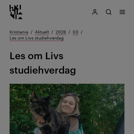
Kristiania logo
Gå
Søk
Mitt Kristiania
Åpne søk
Meny
til
innhold
Kristiania
Aktuelt
2026
03
Les om Livs studiehverdag
Les om Livs
studiehverdag