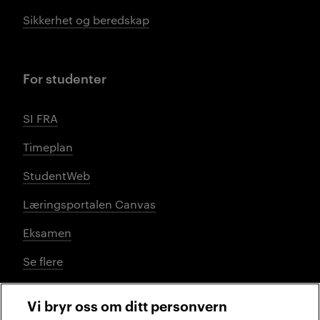
Sikkerhet og beredskap
For studenter
SI FRA
Timeplan
StudentWeb
Læringsportalen Canvas
Eksamen
Se flere
Vi bryr oss om ditt personvern
Sosiale medier