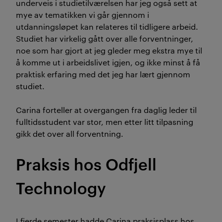
underveis i studietilværelsen har jeg også sett at
mye av tematikken vi går gjennom i
utdanningsløpet kan relateres til tidligere arbeid.
Studiet har virkelig gått over alle forventninger,
noe som har gjort at jeg gleder meg ekstra mye til
å komme ut i arbeidslivet igjen, og ikke minst å få
praktisk erfaring med det jeg har lært gjennom
studiet.
Carina forteller at overgangen fra daglig leder til
fulltidsstudent var stor, men etter litt tilpasning
gikk det over all forventning.
Praksis hos Odfjell
Technology
I fjerde semester hadde Carina praksisplass hos