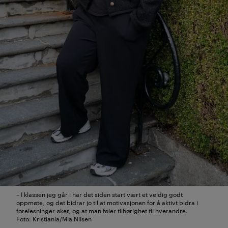
– I klassen jeg går i har det siden start vært et veldig godt
oppmøte, og det bidrar jo til at motivasjonen for å aktivt bidra i
forelesninger øker, og at man føler tilhørighet til hverandre.
Foto: Kristiania/Mia Nilsen