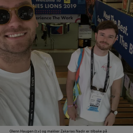
Glenn Haugen (t.v) og makker Zakarias Nadir er tilbake på