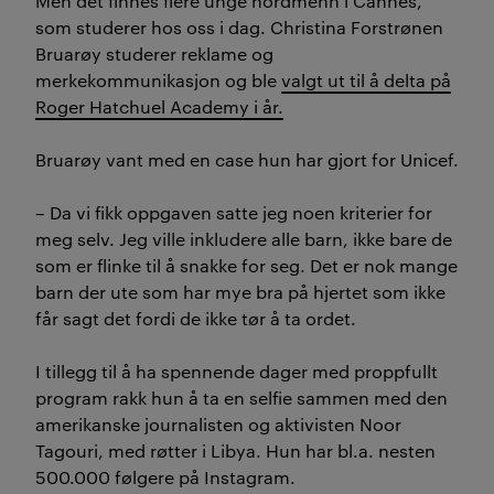
Men det finnes flere unge nordmenn i Cannes,
som studerer hos oss i dag. Christina Forstrønen
Bruarøy studerer reklame og
merkekommunikasjon og ble
valgt ut til å delta på
Roger Hatchuel Academy i år.
Bruarøy vant med en case hun har gjort for Unicef.
– Da vi fikk oppgaven satte jeg noen kriterier for
meg selv. Jeg ville inkludere alle barn, ikke bare de
som er flinke til å snakke for seg. Det er nok mange
barn der ute som har mye bra på hjertet som ikke
får sagt det fordi de ikke tør å ta ordet.
I tillegg til å ha spennende dager med proppfullt
program rakk hun å ta en selfie sammen med den
amerikanske journalisten og aktivisten Noor
Tagouri, med røtter i Libya. Hun har bl.a. nesten
500.000 følgere på Instagram.