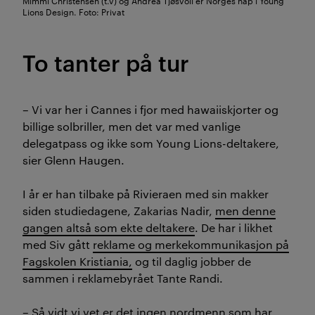
Mimmi Christensen (t.v) og Andrea Tjøsvoll er Norges håp i Young
Lions Design. Foto: Privat
To tanter på tur
– Vi var her i Cannes i fjor med hawaiiskjorter og
billige solbriller, men det var med vanlige
delegatpass og ikke som Young Lions-deltakere,
sier Glenn Haugen.
I år er han tilbake på Rivieraen med sin makker
siden studiedagene, Zakarias Nadir,
men denne
gangen altså som ekte deltakere
. De har i likhet
med Siv gått
reklame og merkekommunikasjon på
Fagskolen Kristiania,
og til daglig jobber de
sammen i reklamebyrået Tante Randi.
– Så vidt vi vet er det ingen nordmenn som har