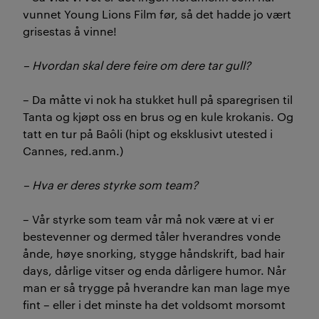
vunnet Young Lions Film før, så det hadde jo vært
grisestas å vinne!
– Hvordan skal dere feire om dere tar gull?
– Da måtte vi nok ha stukket hull på sparegrisen til
Tanta og kjøpt oss en brus og en kule krokanis. Og
tatt en tur på Baôli (hipt og eksklusivt utested i
Cannes, red.anm.)
– Hva er deres styrke som team?
– Vår styrke som team vår må nok være at vi er
bestevenner og dermed tåler hverandres vonde
ånde, høye snorking, stygge håndskrift, bad hair
days, dårlige vitser og enda dårligere humor. Når
man er så trygge på hverandre kan man lage mye
fint – eller i det minste ha det voldsomt morsomt