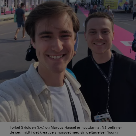
Torkel Skjolden (t.v.) og Marcus Hassel er nyutdanna. Nå befinner
de seg midt i det kreative smørøyet med sin deltagelse i Young