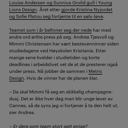
Louise Andersen og Sunniva Grolid gull i Young
Lions Design
. Året etter
gjorde Kristina Nyjordet
og Sofie Platou seg fortjente til en sølv-løve
.
Teamet som i år befinner seg der nede
har med
andre ord ørlite press på seg. Andrea Tjøsvoll og
Mimmi Christensen har vært bestevenninner siden
studiedagene ved Høyskolen Kristiania. Etter
mange sene kvelder i studietiden og korte
deadlines i arbeidslivet vet de at de presterer også
under press. Nå jobber de sammen i
Metric
Design
. Hvis de vinner har de planen klar.
– Da skal Mimmi få seg en skikkelig champagne-
dusj. Det er ikke hver dag man blir unge løver av
Cannes, så da syns jeg vi fortjener å ta den helt ut,
sier Andrea.
– Er dere som team stort sett enige?