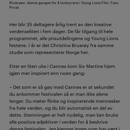
Rivieraen, denne gangen for å konkurrere i Young Lions Film. Foto:
Privat
Her blir 35 deltagere årlig trent av den kreative
verdenseliten i fem dager. De får tilgang til hele
programmet, alle prisutdelingene og Young Lions
festene. I år er det
Christina Bruarøy fra samme
studie som representerer Norge her.
Etter en liten uke i Cannes kom Siv Martine hjem
igjen mer inspirert enn noen gang:
– Det som er så gøy med Cannes er at sekundet
du ankommer festivalen så er man ikke alene
lenger. Du møter flinke og inspirerende mennesker
fra hele verden, og du blir automatisk en del av
dette. Stemningen er helt nydelig, man kan bruke
alle positive adjektiver i verden for å beskrive
denne festivalen. Jeg kjenner ingen som har vært i