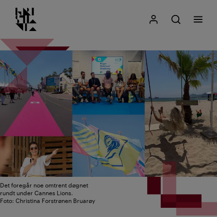
Kristiania logo
Gå
Søk
Mitt Kristiania
Åpne søk
Meny
til
innhold
Det foregår noe omtrent døgnet
rundt under Cannes Lions.
Foto: Christina Forstrønen Bruarøy