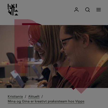
Kristiania logo
Gå
Søk
Mitt Kristiania
Åpne søk
Meny
til
innhold
Kristiania
Aktuelt
Mina og Gina er kreativt praksisteam hos Vipps