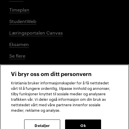
Timeplan
StudentWeb
Læringsportalen Canvas
Eksamen
Se flere
Vi bryr oss om ditt personvern
Sosiale medier
Kristiania bruker informasjonskapsler for å få nettstedet
vårt til å fungere ordentlig, tilpasse innhold og annonser,
tilby funksjoner knyttet til sosiale medier og analysere
trafikken vår. Vi deler også informasjon om din bruk av
Facebook
Instagram
LinkedIn
TikTok
nettstedet vårt med våre partnere innenfor sosiale
medier, reklame og analyse.
2026 © Kristiania
Detaljer
Ok