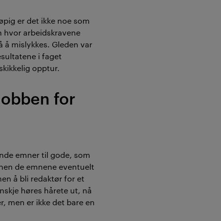
løpig er det ikke noe som
en hvor arbeidskravene
 på å mislykkes. Gleden var
sultatene i faget
kikkelig opptur.
obben for
ende emner til gode, som
nnen de emnene eventuelt
n å bli redaktør for et
nskje høres hårete ut, nå
, men er ikke det bare en