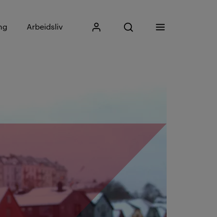
Skriv inn søkefrase
ng
Arbeidsliv
Mitt Kristiania
Åpne søk
Meny
Søk