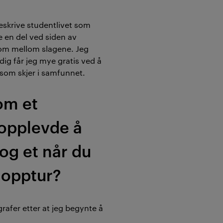
beskrive studentlivet som
e en del ved siden av
rom mellom slagene. Jeg
dig får jeg mye gratis ved å
 som skjer i samfunnet.
om et
 opplevde å
» og et når du
g opptur?
grafer etter at jeg begynte å