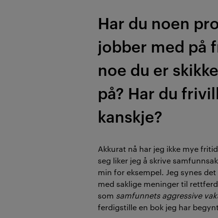
Har du noen pro
jobber med på fr
noe du er skikk
på? Har du frivil
kanskje?
Akkurat nå har jeg ikke mye frit
seg liker jeg å skrive samfunnsa
min for eksempel. Jeg synes det e
med saklige meninger til rettfer
som
samfunnets aggressive vakt
ferdigstille en bok jeg har begyn