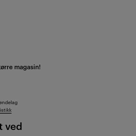
større magasin!
røndelag
istikk
t ved