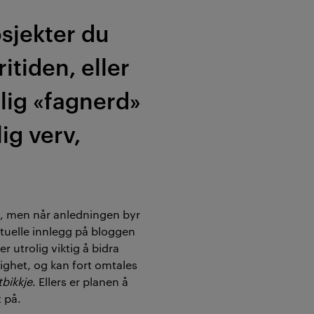
sjekter du
itiden, eller
elig «fagnerd»
lig verv,
id, men når anledningen byr
ktuelle innlegg på bloggen
r utrolig viktig å bidra
dighet, og kan fort omtales
bikkje
. Ellers er planen å
t på.