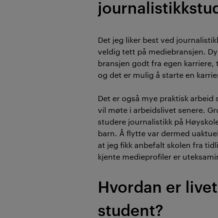
journalistikkstu
Det jeg liker best ved journalisti
veldig tett på mediebransjen. Dy
bransjen godt fra egen karriere, 
og det er mulig å starte en karri
Det er også mye praktisk arbeid s
vil møte i arbeidslivet senere. Gr
studere journalistikk på Høyskolen
barn. Å flytte var dermed uaktue
at jeg fikk anbefalt skolen fra tid
kjente medieprofiler er uteksamin
Hvordan er live
student?