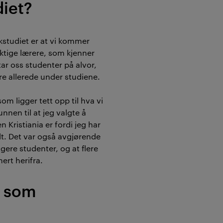
diet?
kkstudiet er at vi kommer
ktige lærere, som kjenner
tar oss studenter på alvor,
ere allerede under studiene.
om ligger tett opp til hva vi
unnen til at jeg valgte å
 Kristiania er fordi jeg har
lt. Det var også avgjørende
ligere studenter, og at flere
ert herifra.
t som