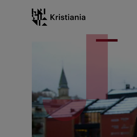
Gå
Kristiania logo
til
innhold