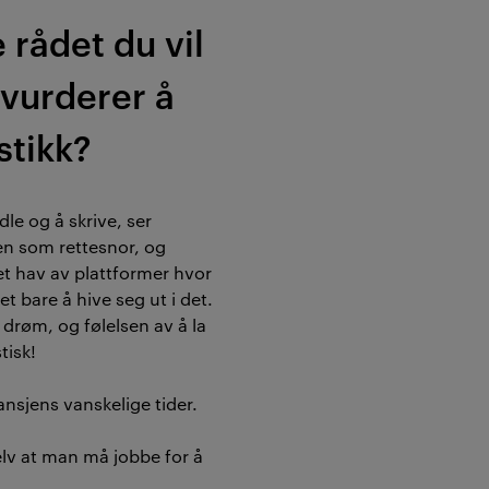
 rådet du vil
 vurderer å
stikk?
dle og å skrive, ser
n som rettesnor, og
et hav av plattformer hvor
t bare å hive seg ut i det.
n drøm, og følelsen av å la
tisk!
nsjens vanskelige tider.
elv at man må jobbe for å