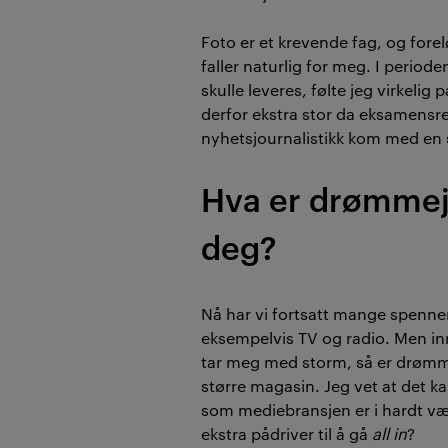
Foto er et krevende fag, og fore
faller naturlig for meg. I period
skulle leveres, følte jeg virkelig
derfor ekstra stor da eksamensre
nyhetsjournalistikk kom med en s
Hva er drømmej
deg?
Nå har vi fortsatt mange spenn
eksempelvis TV og radio. Men i
tar meg med storm, så er drømme
større magasin. Jeg vet at det ka
som mediebransjen er i hardt vær
ekstra pådriver til å gå
all in
?