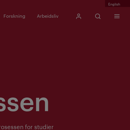
English
Skriv inn søkefras
Forskning
Arbeidsliv
Mitt Kristiania
Åpne søk
Meny
Søk
ssen
rosessen for studier