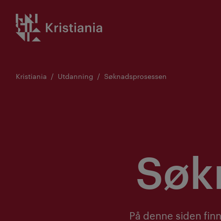
Gå
Kristiania logo
til
innhold
Kristiania
Utdanning
Søknadsprosessen
Søk
På denne siden finn