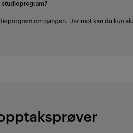
tt studieprogram?
studieprogram om gangen. Derimot kan du kun aks
opptaksprøver