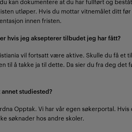
s du kan dokumentere at du har fullført og best
sten utløper. Hvis du mottar vitnemålet ditt fø
entasjon innen fristen.
 hvis jeg aksepterer tilbudet jeg har fått?
tiania vil fortsatt være aktive. Skulle du få et t
til å takke ja til dette. Da sier du fra deg det f
et annet studiested?
ordna Opptak. Vi har vår egen søkerportal. Hvis
virke søknader hos andre skoler.