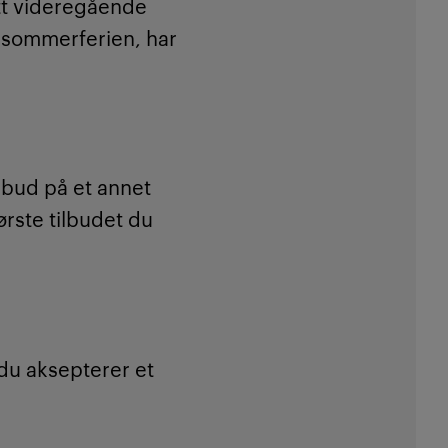
ått videregående
r sommerferien, har
ilbud på et annet
ørste tilbudet du
 du aksepterer et