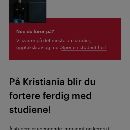
Noe du lurer på?
Vi svarer på det meste om studier,
opptakskrav og mer.
Spør en student her!
På Kristiania blir du
fortere ferdig med
studiene!
Å studere er spennende, morsomt og lærerikt!