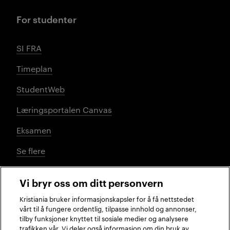
For studenter
SI FRA
Timeplan
StudentWeb
Læringsportalen Canvas
Eksamen
Se flere
Vi bryr oss om ditt personvern
Sosiale medier
Kristiania bruker informasjonskapsler for å få nettstedet
vårt til å fungere ordentlig, tilpasse innhold og annonser,
tilby funksjoner knyttet til sosiale medier og analysere
trafikken vår. Vi deler også informasjon om din bruk av