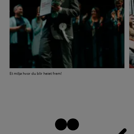
Et miljø hvor du blir heiet frem!