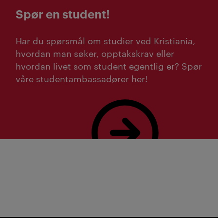
Spør en student!
Har du spørsmål om studier ved Kristiania,
hvordan man søker, opptakskrav eller
hvordan livet som student egentlig er? Spør
våre studentambassadører her!
Bestill studieveiledning her!