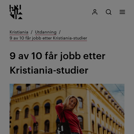
Kristiania logo
Gå
Søk
Mitt Kristiania
Åpne søk
Meny
til
innhold
Kristiania
Utdanning
9 av 10 får jobb etter Kristiania-studier
9 av 10 får jobb etter
Kristiania-studier