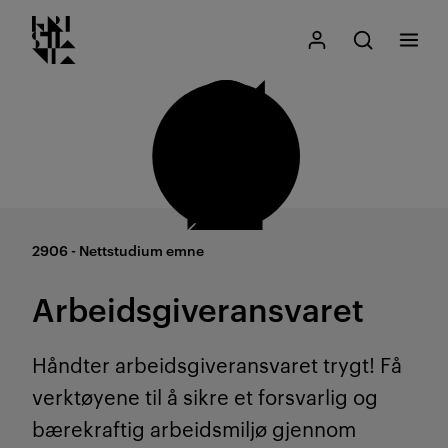
Kristiania logo
Gå
Søk
Mitt Kristiania
Åpne søk
Meny
til
innhold
2906 - Nettstudium emne
Arbeidsgiveransvaret
Håndter arbeidsgiveransvaret trygt! Få
verktøyene til å sikre et forsvarlig og
bærekraftig arbeidsmiljø gjennom