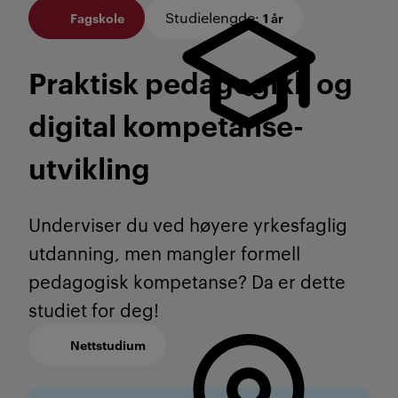
Studielengde
:
Fagskole
1 år
Praktisk pedagogikk og
digital kompetanse­
utvikling
Underviser du ved høyere yrkesfaglig
utdanning, men mangler formell
pedagogisk kompetanse? Da er dette
studiet for deg!
Nettstudium