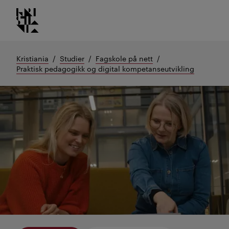
Kristiania logo
Gå
til
innhold
Kristiania
Studier
Fagskole på nett
Praktisk pedagogikk og digital kompetanseutvikling