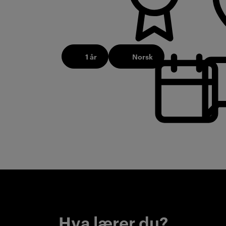
1 år
Norsk
Hva lærer du?