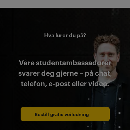
Hva lurer du på?
Våre studentambassadører
svarer deg gjerne – på chat,
telefon, e-post eller video.
Bestill gratis veiledning