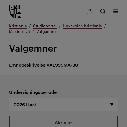
Kristiania logo
Gå
Søk
Mitt Kristiania
Åpne søk
Meny
til
innhold
Kristiania
Studieportal
Høyskolen Kristiania
Masternivå
Valgemner
Valgemner
Emnebeskrivelse
VAL999MA-30
Undervisningsperiode
Skriv ut