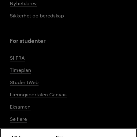
Nyhetsbrev
Sikkerhet og beredskap
For studenter
SI FRA
Timeplan
StudentWeb
Læringsportalen Canvas
Eksamen
Se flere