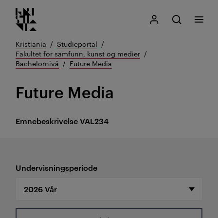
Kristiania logo
Gå
Søk
Mitt Kristiania
Åpne søk
Meny
til
innhold
Kristiania
Studieportal
Fakultet for samfunn, kunst og medier
Bachelornivå
Future Media
Future Media
Emnebeskrivelse
VAL234
Undervisningsperiode