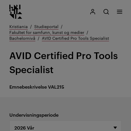
Kristiania logo
Gå
Søk
Mitt Kristiania
Åpne søk
Meny
til
innhold
Kristiania
Studieportal
Fakultet for samfunn, kunst og medier
Bachelornivå
AVID Certified Pro Tools Specialist
AVID Certified Pro Tools
Specialist
Emnebeskrivelse
VAL215
Undervisningsperiode