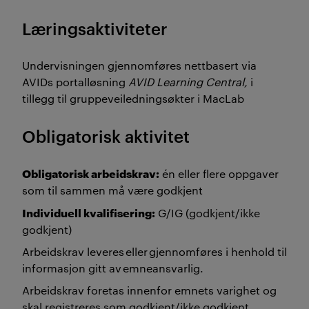
Læringsaktiviteter
Undervisningen gjennomføres nettbasert via
AVIDs portalløsning
AVID Learning Central,
i
tillegg til gruppeveiledningsøkter i MacLab
Obligatorisk aktivitet
Obligatorisk arbeidskrav:
én eller flere oppgaver
som til sammen må være godkjent
Individuell kvalifisering:
G/IG (godkjent/ikke
godkjent)
Arbeidskrav leveres eller gjennomføres i henhold til
informasjon gitt av emneansvarlig.
Arbeidskrav foretas innenfor emnets varighet og
skal registreres som godkjent/ikke godkjent