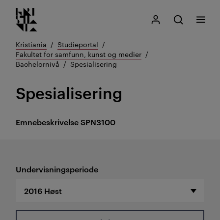
Kristiania logo
Gå
Søk
Mitt Kristiania
Åpne søk
Meny
til
innhold
Kristiania
Studieportal
Fakultet for samfunn, kunst og medier
Bachelornivå
Spesialisering
Spesialisering
Emnebeskrivelse
SPN3100
Undervisningsperiode