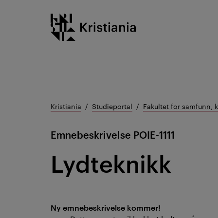
Gå
Kristiania logo
til
innhold
Kristiania
Studieportal
Fakultet for samfunn, 
Emnebeskrivelse
POIE-1111
Lydteknikk
Ny emnebeskrivelse kommer!