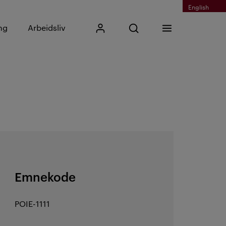
English
Skriv inn søkefrase
ng
Arbeidsliv
Mitt Kristiania
Åpne søk
Meny
Søk
Emnekode
POIE-1111