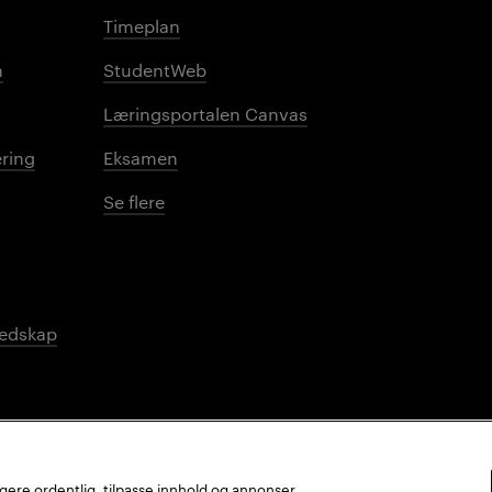
Timeplan
n
StudentWeb
Læringsportalen Canvas
ring
Eksamen
Se flere
redskap
ungere ordentlig, tilpasse innhold og annonser,