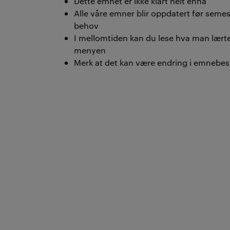
Dette emnet er ikke klart helt ennå
Alle våre emner blir oppdatert før semeste
behov
I mellomtiden kan du lese hva man lærte 
menyen
Merk at det kan være endring i emnebesk