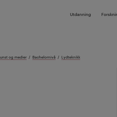
Utdanning
Forskni
kunst og medier
Bachelornivå
Lydteknikk