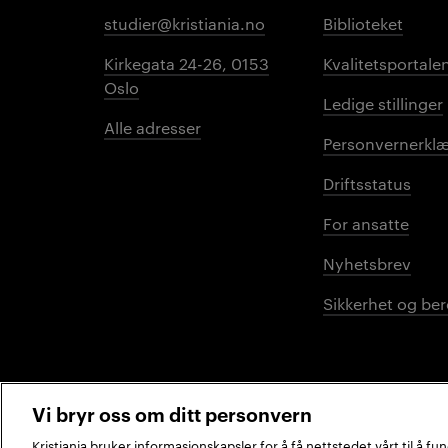
studier@kristiania.no
Biblioteket
Kirkegata 24-26, 0153
Kvalitetsportale
Oslo
Ledige stillinger
Alle adresser
Personvernerklæ
Driftsstatus
For ansatte
Nyhetsbrev
Sikkerhet og be
Vi bryr oss om ditt personvern
Kristiania bruker informasjonskapsler for å få nettstedet vårt til å f