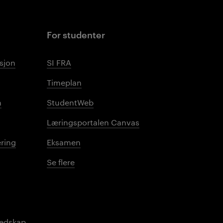
For studenter
sjon
SI FRA
Timeplan
n
StudentWeb
Læringsportalen Canvas
ring
Eksamen
Se flere
redskap