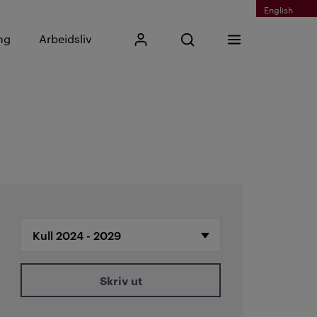
English
Skriv inn søkefrase
ng
Arbeidsliv
Mitt Kristiania
Åpne søk
Meny
Søk
Skriv ut