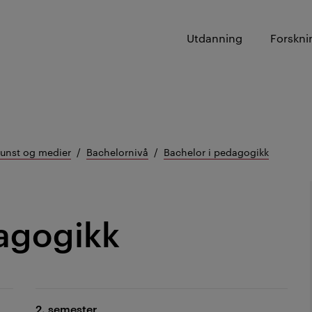
Utdanning
Forskni
kunst og medier
Bachelornivå
Bachelor i pedagogikk
agogikk
2. semester