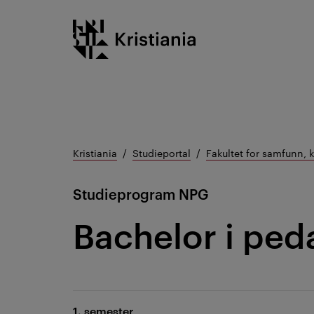
Gå
Kristiania logo
til
innhold
Kristiania
Studieportal
Fakultet for samfunn, 
Studieprogram
NPG
Bachelor i ped
1. semester