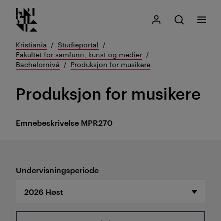
Kristiania logo
Gå
Søk
Mitt Kristiania
Åpne søk
Meny
til
innhold
Kristiania
Studieportal
Fakultet for samfunn, kunst og medier
Bachelornivå
Produksjon for musikere
Produksjon for musikere
Emnebeskrivelse
MPR270
Undervisningsperiode