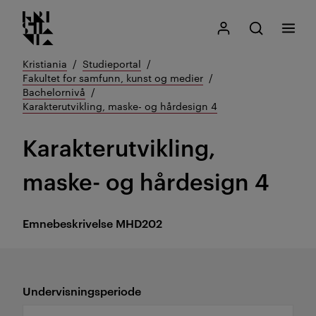
Kristiania logo
Gå
Søk
Mitt Kristiania
Åpne søk
Meny
til
innhold
Kristiania
Studieportal
Fakultet for samfunn, kunst og medier
Bachelornivå
Karakterutvikling, maske- og hårdesign 4
Karakterutvikling,
maske- og hårdesign 4
Emnebeskrivelse
MHD202
Undervisningsperiode