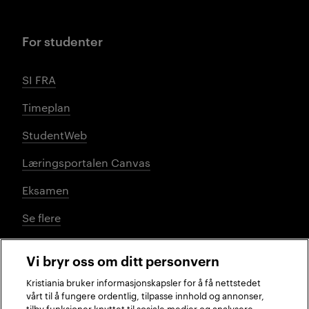
For studenter
SI FRA
Timeplan
StudentWeb
Læringsportalen Canvas
Eksamen
Se flere
Vi bryr oss om ditt personvern
Sosiale medier
Kristiania bruker informasjonskapsler for å få nettstedet
vårt til å fungere ordentlig, tilpasse innhold og annonser,
tilby funksjoner knyttet til sosiale medier og analysere