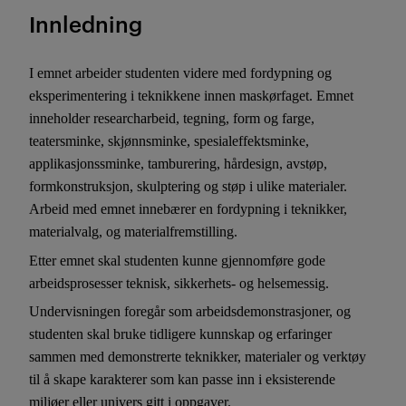
Innledning
I emnet arbeider studenten videre med fordypning og
eksperimentering i teknikkene innen maskørfaget. Emnet
inneholder researcharbeid, tegning, form og farge,
teatersminke, skjønnsminke, spesialeffektsminke,
applikasjonssminke, tamburering, hårdesign, avstøp,
formkonstruksjon, skulptering og støp i ulike materialer.
Arbeid med emnet innebærer en fordypning i teknikker,
materialvalg, og materialfremstilling.
Etter emnet skal studenten kunne gjennomføre gode
arbeidsprosesser teknisk, sikkerhets- og helsemessig.
Undervisningen foregår som arbeidsdemonstrasjoner, og
studenten skal bruke tidligere kunnskap og erfaringer
sammen med demonstrerte teknikker, materialer og verktøy
til å skape karakterer som kan passe inn i eksisterende
miljøer eller univers gitt i oppgaver.