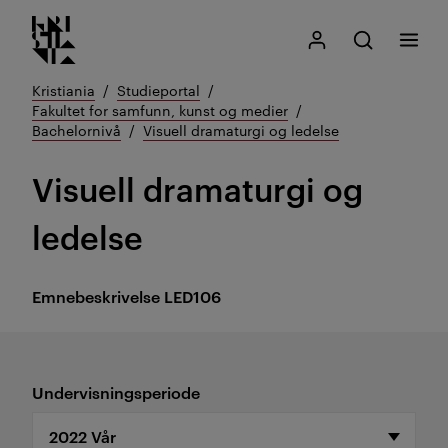
Kristiania logo
Gå
Søk
Mitt Kristiania
Åpne søk
Meny
til
innhold
Kristiania
Studieportal
Fakultet for samfunn, kunst og medier
Bachelornivå
Visuell dramaturgi og ledelse
Visuell dramaturgi og
ledelse
Emnebeskrivelse
LED106
Undervisningsperiode