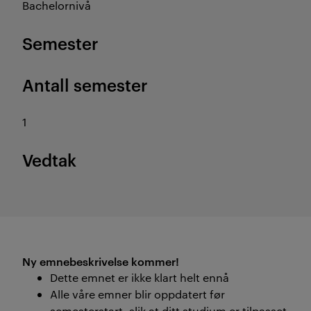
Bachelornivå
Semester
Antall semester
1
Vedtak
Ny emnebeskrivelse kommer!
Dette emnet er ikke klart helt ennå
Alle våre emner blir oppdatert før
semesterstart, slik at ditt studium er tilpasset