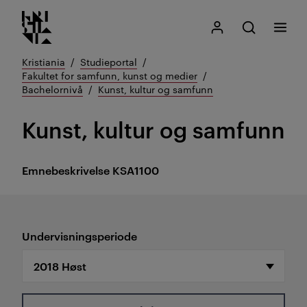
Kristiania logo
Gå
Søk
Mitt Kristiania
Åpne søk
Meny
til
innhold
Kristiania
Studieportal
Fakultet for samfunn, kunst og medier
Bachelornivå
Kunst, kultur og samfunn
Kunst, kultur og samfunn
Emnebeskrivelse
KSA1100
Undervisningsperiode