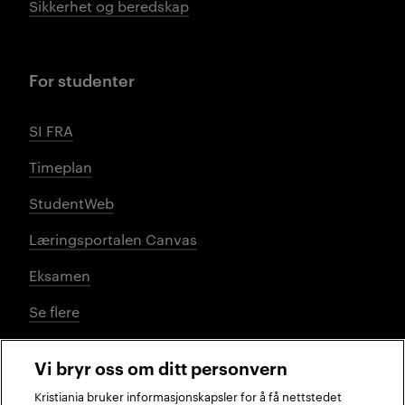
Sikkerhet og beredskap
For studenter
SI FRA
Timeplan
StudentWeb
Læringsportalen Canvas
Eksamen
Se flere
Vi bryr oss om ditt personvern
Sosiale medier
Kristiania bruker informasjonskapsler for å få nettstedet