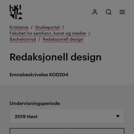
Kristiania logo
Gå
Søk
Mitt Kristiania
Åpne søk
Meny
til
innhold
Kristiania
Studieportal
Fakultet for samfunn, kunst og medier
Bachelornivå
Redaksjonell design
Redaksjonell design
Emnebeskrivelse
KOD204
Undervisningsperiode