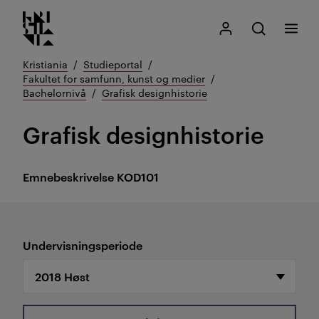
Kristiania logo
Gå
Søk
Mitt Kristiania
Åpne søk
Meny
til
innhold
Kristiania
Studieportal
Fakultet for samfunn, kunst og medier
Bachelornivå
Grafisk designhistorie
Grafisk designhistorie
Emnebeskrivelse
KOD101
Undervisningsperiode