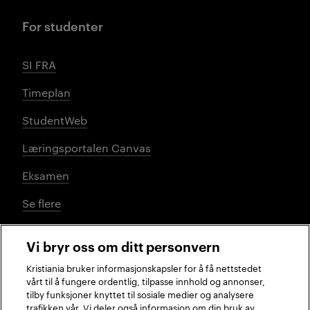
For studenter
SI FRA
Timeplan
StudentWeb
Læringsportalen Canvas
Eksamen
Se flere
Vi bryr oss om ditt personvern
Sosiale medier
Kristiania bruker informasjonskapsler for å få nettstedet
vårt til å fungere ordentlig, tilpasse innhold og annonser,
tilby funksjoner knyttet til sosiale medier og analysere
trafikken vår. Vi deler også informasjon om din bruk av