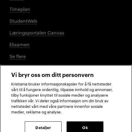
Timeplan
StudentWeb
Læringsportalen Canvas
Eksamen
Se flere
Vi bryr oss om ditt personvern
Sosiale medier
Kristiania bruker informasjonskapsler for å få nettstedet
vårt til å fungere ordentlig, tilpasse innhold og annonser,
tilby funksjoner knyttet til sosiale medier og analysere
trafikken vår. Vi deler også informasjon om din bruk av
Facebook
Instagram
LinkedIn
TikTok
nettstedet vårt med våre partnere innenfor sosiale
medier, reklame og analyse.
2026 © Kristiania
Detaljer
Ok