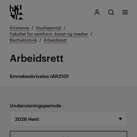
Kristiania logo
Gå
Søk
Mitt Kristiania
Åpne søk
Meny
til
innhold
Kristiania
Studieportal
Fakultet for samfunn, kunst og medier
Bachelornivå
Arbeidsrett
Arbeidsrett
Emnebeskrivelse
IAR2101
Undervisningsperiode