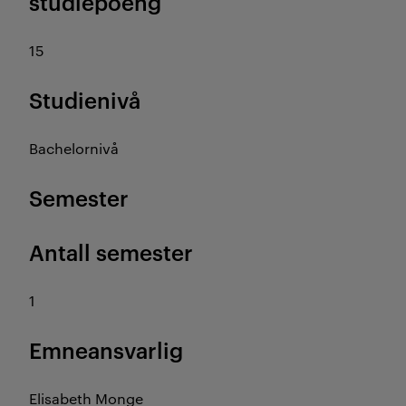
studiepoeng
15
Studienivå
Bachelornivå
Semester
Antall semester
1
Emneansvarlig
Elisabeth Monge