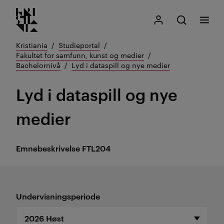
Kristiania logo
Gå
Søk
Mitt Kristiania
Åpne søk
Meny
til
innhold
Kristiania
Studieportal
Fakultet for samfunn, kunst og medier
Bachelornivå
Lyd i dataspill og nye medier
Lyd i dataspill og nye
medier
Emnebeskrivelse
FTL204
Undervisningsperiode