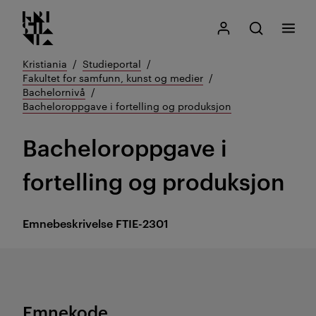
Kristiania logo
Gå
Søk
Mitt Kristiania
Åpne søk
Meny
til
innhold
Kristiania
Studieportal
Fakultet for samfunn, kunst og medier
Bachelornivå
Bacheloroppgave i fortelling og produksjon
Bacheloroppgave i
fortelling og produksjon
Emnebeskrivelse
FTIE-2301
Emnekode