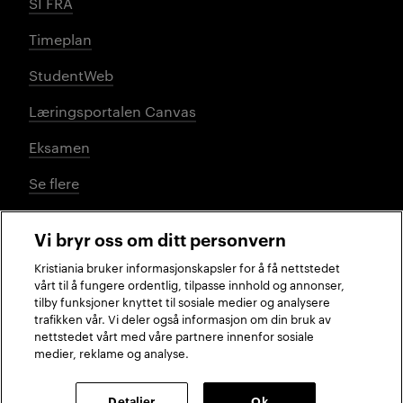
SI FRA
Timeplan
StudentWeb
Læringsportalen Canvas
Eksamen
Se flere
Vi bryr oss om ditt personvern
Sosiale medier
Kristiania bruker informasjonskapsler for å få nettstedet
vårt til å fungere ordentlig, tilpasse innhold og annonser,
tilby funksjoner knyttet til sosiale medier og analysere
trafikken vår. Vi deler også informasjon om din bruk av
Facebook
Instagram
LinkedIn
TikTok
nettstedet vårt med våre partnere innenfor sosiale
medier, reklame og analyse.
2026 © Kristiania
Detaljer
Ok