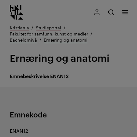
Kristiania logo
Gå
Søk
Mitt Kristiania
Åpne søk
Meny
til
innhold
Kristiania
Studieportal
Fakultet for samfunn, kunst og medier
Bachelornivå
Ernæring og anatomi
Ernæring og anatomi
Emnebeskrivelse
ENAN12
Emnekode
ENAN12