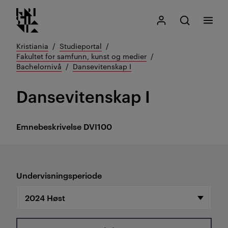
Kristiania logo
Gå
Søk
Mitt Kristiania
Åpne søk
Meny
til
innhold
Kristiania
Studieportal
Fakultet for samfunn, kunst og medier
Bachelornivå
Dansevitenskap I
Dansevitenskap I
Emnebeskrivelse
DVI100
Undervisningsperiode