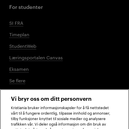
For studenter
SI FRA
Timeplan
StudentWeb
Læringsportalen Canvas
Eksamen
Se flere
Vi bryr oss om ditt personvern
Sosiale medier
Kristiania bruker informasjonskapsler for å få nettstedet
vårt til å fungere ordentlig, tilpasse innhold og annonser,
tilby funksjoner knyttet til sosiale medier og analysere
trafikken vår. Vi deler også informasjon om din bruk av
Facebook
Instagram
LinkedIn
TikTok