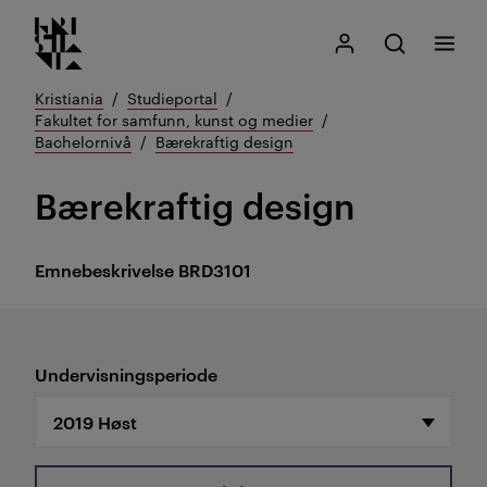
Kristiania logo
Gå
Søk
Mitt Kristiania
Åpne søk
Meny
til
innhold
Kristiania
Studieportal
Fakultet for samfunn, kunst og medier
Bachelornivå
Bærekraftig design
Bærekraftig design
Emnebeskrivelse
BRD3101
Undervisningsperiode