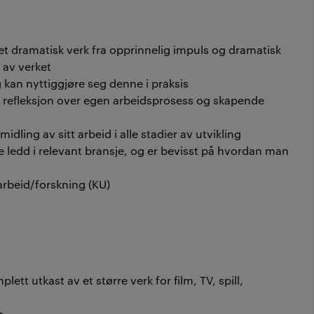
t dramatisk verk fra opprinnelig impuls og dramatisk
t av verket
kan nyttiggjøre seg denne i praksis
k refleksjon over egen arbeidsprosess og skapende
dling av sitt arbeid i alle stadier av utvikling
le ledd i relevant bransje, og er bevisst på hvordan man
arbeid/forskning (KU)
plett utkast av et større verk for film, TV, spill,
r