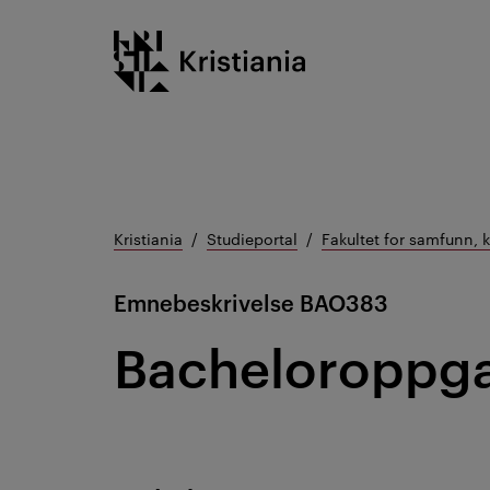
Gå
Kristiania logo
til
innhold
Kristiania
Studieportal
Fakultet for samfunn, 
Emnebeskrivelse
BAO383
Bacheloroppga