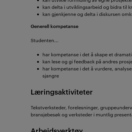
kan delta i utviklingsarbeid og bidra til k
kan gjenkjenne og delta i diskursen omkr
Generell kompetanse
Studenten...
har kompetanse i det å skape et dramat
kan lese og gi feedback på andres prosj
har kompetanse i det å vurdere, analyser
sjangre
Læringsaktiviteter
Tekstverksteder, forelesninger, gruppeundervi
bransjebesøk og verksteder i muntlig present
Arbeidsverktøy