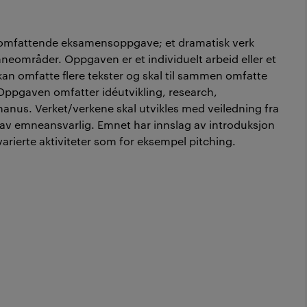
n omfattende eksamensoppgave; et dramatisk verk
mneområder. Oppgaven er et individuelt arbeid eller et
 kan omfatte flere tekster og skal til sammen omfatte
 Oppgaven omfatter idéutvikling, research,
 manus. Verket/verkene skal utvikles med veiledning fra
 av emneansvarlig. Emnet har innslag av introduksjon
arierte aktiviteter som for eksempel pitching.