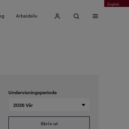
English
Skriv inn søkefrase
ng
Arbeidsliv
Mitt Kristiania
Åpne søk
Meny
Søk
Undervisningsperiode
Skriv ut