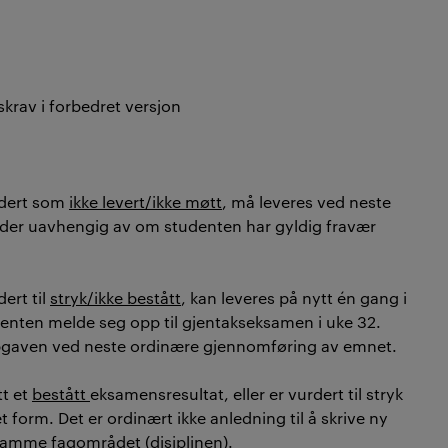
krav i forbedret versjon
rdert som
ikke levert/ikke møtt
, må leveres ved neste
der uavhengig av om studenten har gyldig fravær
ert til
stryk/ikke bestått
, kan leveres på nytt én gang i
denten melde seg opp til gjentakseksamen i uke 32.
ppgaven ved neste ordinære gjennomføring av emnet.
tt et
bestått
eksamensresultat, eller er vurdert til stryk
t form. Det er ordinært ikke anledning til å skrive ny
samme fagområdet (disiplinen).