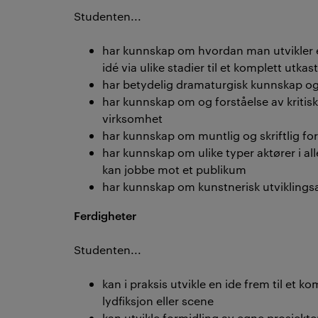
Studenten...
har kunnskap om hvordan man utvikler e
idé via ulike stadier til et komplett utkas
har betydelig dramaturgisk kunnskap og 
har kunnskap om og forståelse av kritis
virksomhet
har kunnskap om muntlig og skriftlig formi
har kunnskap om ulike typer aktører i al
kan jobbe mot et publikum
har kunnskap om kunstnerisk utviklings
Ferdigheter
Studenten...
kan i praksis utvikle en ide frem til et kom
lydfiksjon eller scene
kan utvikle formidling av egne prosjekte