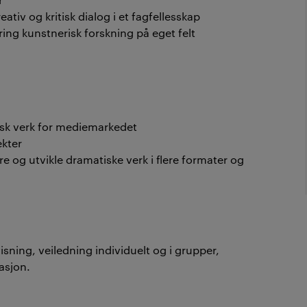
reativ og kritisk dialog i et fagfellesskap
ing kunstnerisk forskning på eget felt
isk verk for mediemarkedet
ekter
e og utvikle dramatiske verk i flere formater og
sning, veiledning individuelt og i grupper,
asjon.