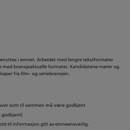
 benyttes i emnet. Arbeidet med lengre tekstformater
de med bransjeaktuelle formater. Kandidatene møter og
kaper fra film- og seriebransjen.
gaver som til sammen må være godkjent
 godkjent)
old til informasjon gitt av emneansvarlig.