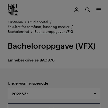
Kristiania logo
Gå
Søk
Mitt Kristiania
Åpne søk
Meny
til
innhold
Kristiania
Studieportal
Fakultet for samfunn, kunst og medier
Bachelornivå
Bacheloroppgave (VFX)
Bacheloroppgave (VFX)
Emnebeskrivelse
BAO376
Undervisningsperiode