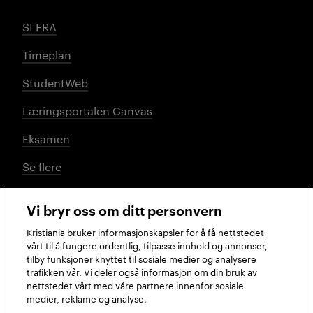
SI FRA
Timeplan
StudentWeb
Læringsportalen Canvas
Eksamen
Se flere
Vi bryr oss om ditt personvern
Sosiale medier
Kristiania bruker informasjonskapsler for å få nettstedet
vårt til å fungere ordentlig, tilpasse innhold og annonser,
tilby funksjoner knyttet til sosiale medier og analysere
trafikken vår. Vi deler også informasjon om din bruk av
Facebook
Instagram
LinkedIn
TikTok
nettstedet vårt med våre partnere innenfor sosiale
medier, reklame og analyse.