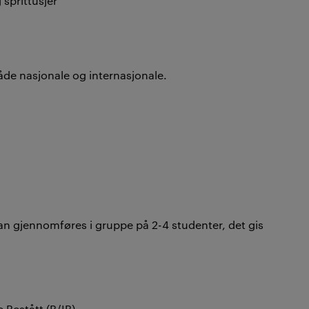
sprittusjer
både nasjonale og internasjonale.
n gjennomføres i gruppe på 2-4 studenter, det gis
e Bestått (B/IB)