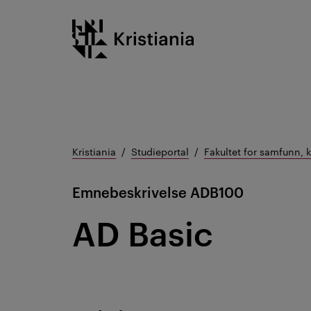
Gå
Kristiania logo
til
innhold
Kristiania
Studieportal
Fakultet for samfunn, 
Emnebeskrivelse
ADB100
AD Basic