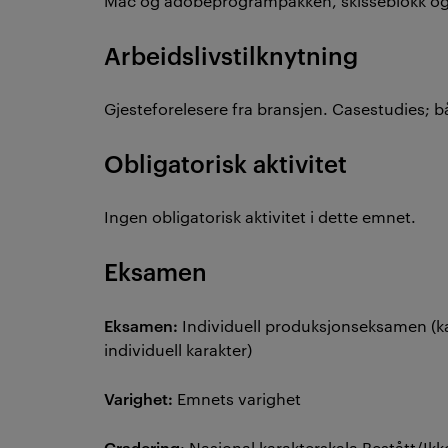
Mac og adobeprogrampakken, skisseblokk og 
Arbeidslivstilknytning
Gjesteforelesere fra bransjen. Casestudies; 
Obligatorisk aktivitet
Ingen obligatorisk aktivitet i dette emnet.
Eksamen
Eksamen:
Individuell produksjonseksamen (ka
individuell karakter)
Varighet:
Emnets varighet
Gradering
: Nasjonal karakterskala Bestått/Ikk