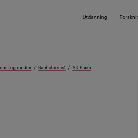
Utdanning
Forskni
kunst og medier
Bachelornivå
AD Basic