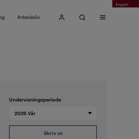
English
Skriv inn søkefrase
ng
Arbeidsliv
Mitt Kristiania
Åpne søk
Meny
Søk
Undervisningsperiode
Skriv ut