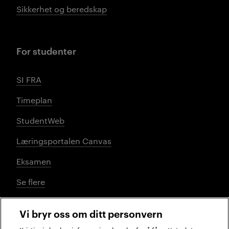
Sikkerhet og beredskap
For studenter
SI FRA
Timeplan
StudentWeb
Læringsportalen Canvas
Eksamen
Se flere
Vi bryr oss om ditt personvern
Sosiale medier