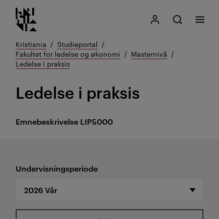
Kristiania logo
Gå
Søk
Mitt Kristiania
Åpne søk
Meny
til
innhold
Kristiania
Studieportal
Fakultet for ledelse og økonomi
Masternivå
Ledelse i praksis
Ledelse i praksis
Emnebeskrivelse
LIP5000
Undervisningsperiode