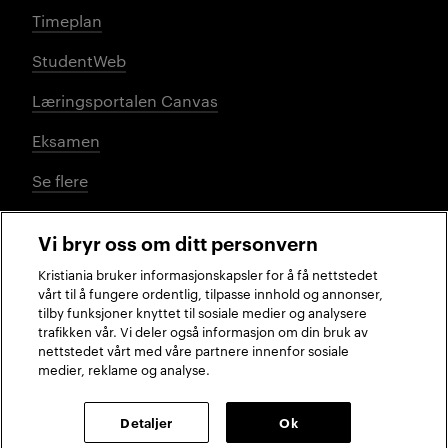
Timeplan
StudentWeb
Læringsportalen Canvas
Eksamen
Se flere
Vi bryr oss om ditt personvern
Sosiale medier
Kristiania bruker informasjonskapsler for å få nettstedet
vårt til å fungere ordentlig, tilpasse innhold og annonser,
tilby funksjoner knyttet til sosiale medier og analysere
trafikken vår. Vi deler også informasjon om din bruk av
Facebook
Instagram
LinkedIn
TikTok
nettstedet vårt med våre partnere innenfor sosiale
medier, reklame og analyse.
2026 © Kristiania
Detaljer
Ok