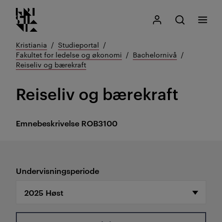
Kristiania logo
Gå
Søk
Mitt Kristiania
Åpne søk
Meny
til
innhold
Kristiania
Studieportal
Fakultet for ledelse og økonomi
Bachelornivå
Reiseliv og bærekraft
Reiseliv og bærekraft
Emnebeskrivelse
ROB3100
Undervisningsperiode