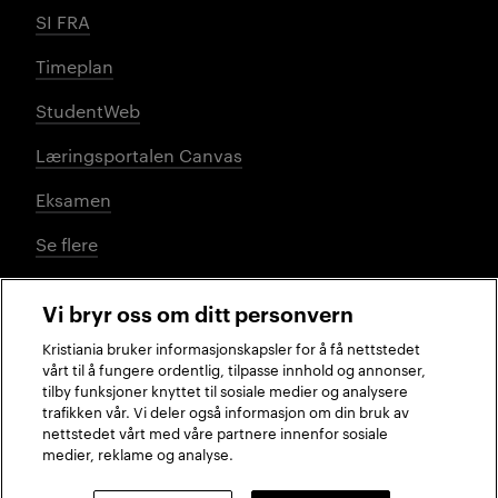
SI FRA
Timeplan
StudentWeb
Læringsportalen Canvas
Eksamen
Se flere
Vi bryr oss om ditt personvern
Sosiale medier
Kristiania bruker informasjonskapsler for å få nettstedet
vårt til å fungere ordentlig, tilpasse innhold og annonser,
tilby funksjoner knyttet til sosiale medier og analysere
trafikken vår. Vi deler også informasjon om din bruk av
Facebook
Instagram
LinkedIn
TikTok
nettstedet vårt med våre partnere innenfor sosiale
medier, reklame og analyse.