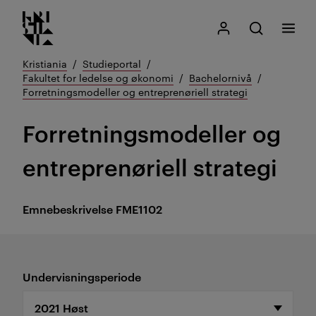
Kristiania logo
Gå
Søk
Mitt Kristiania
Åpne søk
Meny
til
innhold
Kristiania
Studieportal
Fakultet for ledelse og økonomi
Bachelornivå
Forretningsmodeller og entreprenøriell strategi
Forretningsmodeller og
entreprenøriell strategi
Emnebeskrivelse
FME1102
Undervisningsperiode