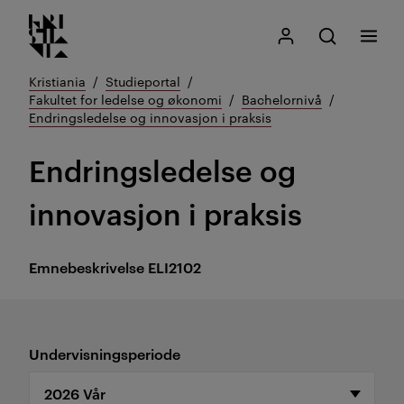
Kristiania logo
Gå
Søk
Mitt Kristiania
Åpne søk
Meny
til
innhold
Kristiania
Studieportal
Fakultet for ledelse og økonomi
Bachelornivå
Endringsledelse og innovasjon i praksis
Endringsledelse og
innovasjon i praksis
Emnebeskrivelse
ELI2102
Undervisningsperiode