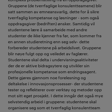
Gruppene (de tverrfaglige konsulentteamene) blir
satt sammen av emneansvarlig, dette for å sikre
tverrfaglig kompetanse og løsninger - som også
oppdragsgiver (bedriften) ønsker. Samtidig vil
studentene lære å samarbeide med andre
studenter de ikke kjenner fra før, som kommer fra
en annen studieretning enn seg selv- dette
forbereder studentene på arbeidslivet. Gruppene
blir nøye fulgt opp og veiledet av faglærer.
Studentene skal delta i undervisningsaktiviteter
der de er aktive bidragsytere og utvikler sin
profesjonelle kompetanse som endringsagent.
Dette gjøres gjennom noe forelesning og
deltakelse i innovasjonsprosesser- der studentene
tester og reflekterer over verktøy og metoder opp
mot sitt eget prosjekt. I dette inngår det også mye
selvstendig arbeid i gruppene: studentene skal
organisere seg som et tverrfaglig konsulentteam