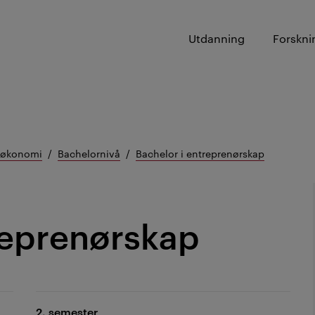
Utdanning
Forskni
g økonomi
Bachelornivå
Bachelor i entreprenørskap
reprenørskap
2. semester