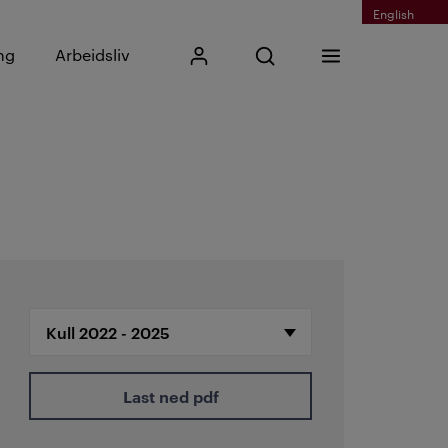
English
Skriv inn søkefrase
ng
Arbeidsliv
Mitt Kristiania
Åpne søk
Meny
Søk
Last ned pdf