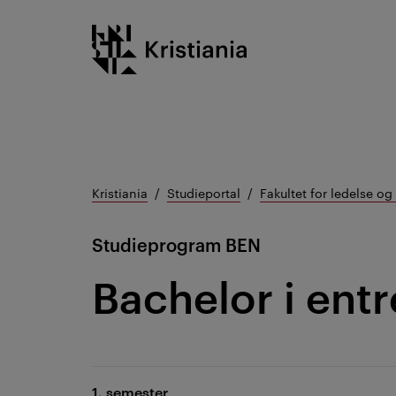
Gå
Kristiania logo
til
innhold
Kristiania
Studieportal
Fakultet for ledelse o
Studieprogram
BEN
Bachelor i ent
1. semester