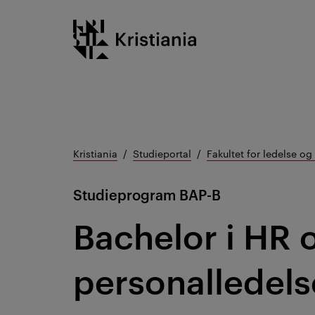
Gå
Kristiania logo
til
innhold
Kristiania
Studieportal
Fakultet for ledelse o
Studieprogram
BAP-B
Bachelor i HR 
personalledels