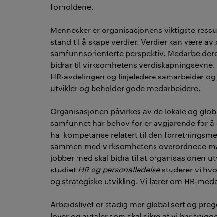
forholdene.
Mennesker er organisasjonens viktigste ressur
stand til å skape verdier. Verdier kan være av 
samfunnsorienterte perspektiv. Medarbeidere
bidrar til virksomhetens verdiskapningsevne. 
HR-avdelingen og linjeledere samarbeider og bi
utvikler og beholder gode medarbeidere.
Organisasjonen påvirkes av de lokale og glo
samfunnet har behov for er avgjørende for å
ha kompetanse relatert til den forretningsme
sammen med virksomhetens overordnede mål og
jobber med skal bidra til at organisasjonen u
studiet
HR og
personalledelse
studerer vi hv
og strategiske utvikling. Vi lærer om HR-med
Arbeidslivet er stadig mer globalisert og pre
lover og avtaler som skal sikre at vi har try