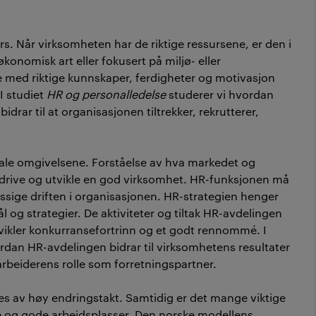
s. Når virksomheten har de riktige ressursene, er den i
økonomisk art eller fokusert på miljø- eller
 med riktige kunnskaper, ferdigheter og motivasjon
I studiet
HR og personalledelse
studerer vi hvordan
drar til at organisasjonen tiltrekker, rekrutterer,
bale omgivelsene. Forståelse av hva markedet og
 drive og utvikle en god virksomhet. HR-funksjonen må
ssige driften i organisasjonen. HR-strategien henger
 strategier. De aktiviteter og tiltak HR-avdelingen
tvikler konkurransefortrinn og et godt rennommé. I
ordan HR-avdelingen bidrar til virksomhetens resultater
arbeiderens rolle som forretningspartner.
ges av høy endringstakt. Samtidig er det mange viktige
gge og gode arbeidsplasser. Den norske modellens