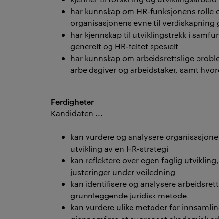
har kunnskap om HR-funksjonens rolle og
organisasjonens evne til verdiskapning 
har kjennskap til utviklingstrekk i samf
generelt og HR-feltet spesielt
har kunnskap om arbeidsrettslige proble
arbeidsgiver og arbeidstaker, samt hvor
Ferdigheter
Kandidaten ...
kan vurdere og analysere organisasjonen
utvikling av en HR-strategi
kan reflektere over egen faglig utviklin
justeringer under veiledning
kan identifisere og analysere arbeidsre
grunnleggende juridisk metode
kan vurdere ulike metoder for innsamlin
gjennomføre et avgrenset akademisk arbei