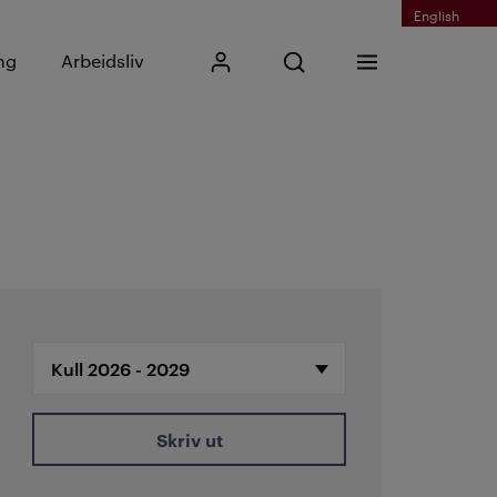
English
Skriv inn søkefrase
ng
Arbeidsliv
Mitt Kristiania
Åpne søk
Meny
Søk
Skriv ut