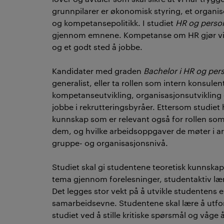
grunnpilarer er økonomisk styring, et organiser
og kompetansepolitikk. I studiet
HR og person
gjennom emnene. Kompetanse om HR gjør virk
og et godt sted å jobbe.
Kandidater med graden
Bachelor i HR og per
generalist, eller ta rollen som intern konsulen
kompetanseutvikling, organisasjonsutvikling o
jobbe i rekrutteringsbyråer. Ettersom studiet
kunnskap som er relevant også for rollen som 
dem, og hvilke arbeidsoppgaver de møter i a
gruppe- og organisasjonsnivå.
Studiet skal gi studentene teoretisk kunnska
tema gjennom forelesninger, studentaktiv læ
Det legges stor vekt på å utvikle studentens ev
samarbeidsevne. Studentene skal lære å utfor
studiet ved å stille kritiske spørsmål og våge 