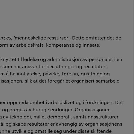
rces
, ‘menneskelige ressurser’. Dette omfatter det de
 form av arbeidskraft, kompetanse og innsats.
nyttet til ledelse og administrasjon av personalet i en
 som har ansvar for beslutninger og resultater i
 å ha innflytelse, påvirke, føre an, gi retning og
isasjonen, slik at det foregår et organisert samarbeid
er oppmerksomhet i arbeidslivet og i forskningen. Det
t og preges av hurtige endringer. Organisasjonen
ing av teknologi, miljø, demografi, samfunnsstrukturer
mål og skape resultater er avhengig av organisasjonens
kunne utvikle og omstille seg under disse skiftende