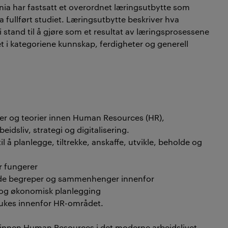
ia har fastsatt et overordnet læringsutbytte som
a fullført studiet. Læringsutbytte beskriver hva
 stand til å gjøre som et resultat av læringsprosessene
et i kategoriene kunnskap, ferdigheter og generell
er og teorier innen Human Resources (HR),
eidsliv, strategi og digitalisering.
 å planlegge, tiltrekke, anskaffe, utvikle, beholde og
r fungerer
de begreper og sammenhenger innenfor
 og økonomisk planlegging
brukes innenfor HR-området.
id innen Human Resources i det moderne arbeidslivet