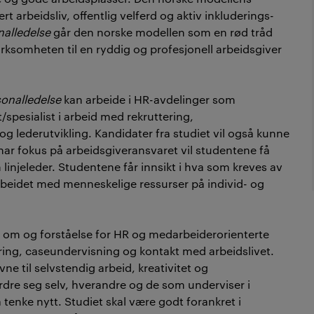
t arbeidsliv, offentlig velferd og aktiv inkluderings-
alledelse
går den norske modellen som en rød tråd
somheten til en ryddig og profesjonell arbeidsgiver
sonalledelse
kan arbeide i HR-avdelinger som
t/spesialist i arbeid med rekruttering,
g lederutvikling. Kandidater fra studiet vil også kunne
 har fokus på arbeidsgiveransvaret vil studentene få
linjeleder. Studentene får innsikt i hva som kreves av
rbeidet med menneskelige ressurser på individ- og
p om og forståelse for HR og medarbeiderorienterte
ring, caseundervisning og kontakt med arbeidslivet.
ne til selvstendig arbeid, kreativitet og
dre seg selv, hverandre og de som underviser i
å tenke nytt. Studiet skal være godt forankret i