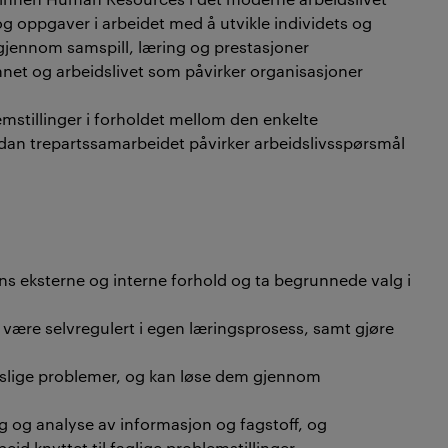
 oppgaver i arbeidet med å utvikle individets og
gjennom samspill, læring og prestasjoner
unnet og arbeidslivet som påvirker organisasjoner
mstillinger i forholdet mellom den enkelte
dan trepartssamarbeidet påvirker arbeidslivsspørsmål
s eksterne og interne forhold og ta begrunnede valg i
g, være selvregulert i egen læringsprosess, samt gjøre
ttslige problemer, og kan løse dem gjennom
g og analyse av informasjon og fagstoff, og
d knyttet til faglige problemstillinger