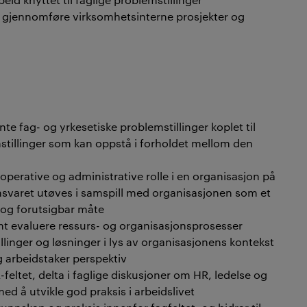
g gjennomføre virksomhetsinterne prosjekter og
nte fag- og yrkesetiske problemstillinger koplet til
mstillinger som kan oppstå i forholdet mellom den
operative og administrative rolle i en organisasjon på
ansvaret utøves i samspill med organisasjonen som et
k og forutsigbar måte
t evaluere ressurs- og organisasjonsprosesser
inger og løsninger i lys av organisasjonens kontekst
 arbeidstaker perspektiv
feltet, delta i faglige diskusjoner om HR, ledelse og
 å utvikle god praksis i arbeidslivet