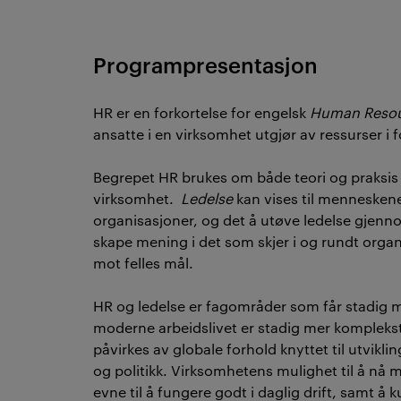
Programpresentasjon
HR er en forkortelse for engelsk
Human Resou
ansatte i en virksomhet utgjør av ressurser i
Begrepet HR brukes om både teori og praksis k
virksomhet.
Ledelse
kan vises til menneskene
organisasjoner, og det å utøve ledelse gjennom
skape mening i det som skjer i og rundt organ
mot felles mål.
HR og ledelse er fagområder som får stadig m
moderne arbeidslivet er stadig mer kompleks
påvirkes av globale forhold knyttet til utvikl
og politikk. Virksomhetens mulighet til å nå 
evne til å fungere godt i daglig drift, samt å 