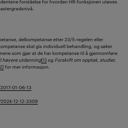
tudentene forståelse for hvordan HR-funksjonen utøves
mastergradsnivå.
mpetanse, delkompetanse etter 23/5-regelen eller
ompetanse skal gis individuell behandling, og søker
onene som gjør at de har kompetanse til å gjennomføre
il høyere utdanning
[1]
og
Forskrift om opptak, studier,
2]
for mer informasjon.
/2017-01-06-13
t/2024-12-12-3309