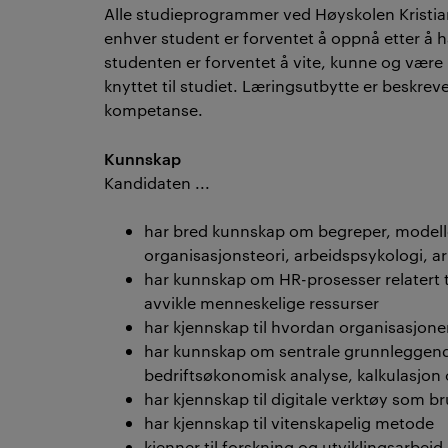
Alle studieprogrammer ved Høyskolen Kristian
enhver student er forventet å oppnå etter å h
studenten er forventet å vite, kunne og være i
knyttet til studiet. Læringsutbytte er beskrev
kompetanse.
Kunnskap
Kandidaten ...
har bred kunnskap om begreper, modell
organisasjonsteori, arbeidspsykologi, arb
har kunnskap om HR-prosesser relatert til
avvikle menneskelige ressurser
har kjennskap til hvordan organisasjone
har kunnskap om sentrale grunnleggen
bedriftsøkonomisk analyse, kalkulasjon
har kjennskap til digitale verktøy som 
har kjennskap til vitenskapelig metode
kjenner til forskning og utviklingsarbe