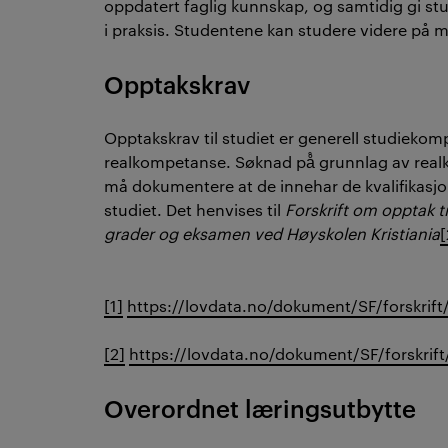
oppdatert faglig kunnskap, og samtidig gi s
i praksis. Studentene kan studere videre på 
Opptakskrav
Opptakskrav til studiet er generell studieko
realkompetanse. Søknad på̊ grunnlag av realk
må dokumentere at de innehar de kvalifikasj
studiet. Det henvises til
Forskrift om opptak t
grader og eksamen ved Høyskolen Kristiania
[
[1]
https://lovdata.no/dokument/SF/forskrift
[2]
https://lovdata.no/dokument/SF/forskrif
Overordnet læringsutbytte