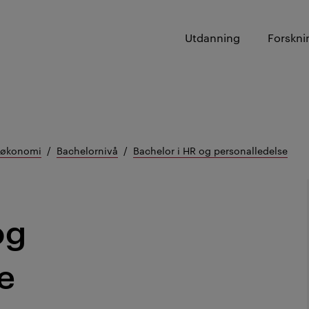
Utdanning
Forskni
g økonomi
Bachelornivå
Bachelor i HR og personalledelse
og
e