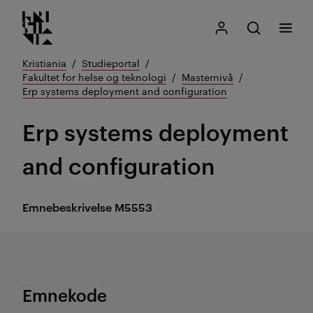
Kristiania logo
Gå
Søk
Mitt Kristiania
Åpne søk
Meny
til
innhold
Kristiania
Studieportal
Fakultet for helse og teknologi
Masternivå
Erp systems deployment and configuration
Erp systems deployment
and configuration
Emnebeskrivelse
M5553
Emnekode