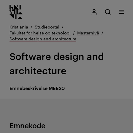
Kristiania logo
Gå
Søk
Mitt Kristiania
Åpne søk
Meny
til
innhold
Kristiania
Studieportal
Fakultet for helse og teknologi
Masternivå
Software design and architecture
Software design and
architecture
Emnebeskrivelse
M5520
Emnekode