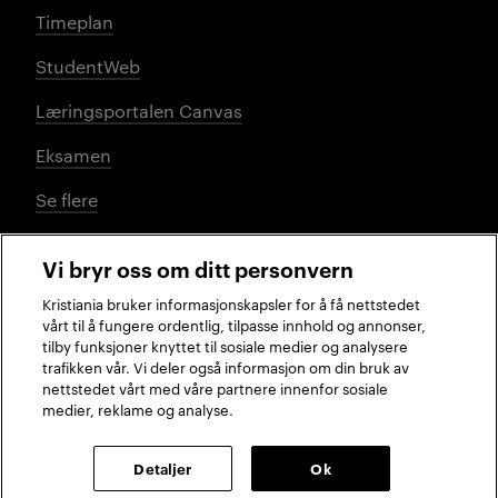
Timeplan
StudentWeb
Læringsportalen Canvas
Eksamen
Se flere
Vi bryr oss om ditt personvern
Sosiale medier
Kristiania bruker informasjonskapsler for å få nettstedet
vårt til å fungere ordentlig, tilpasse innhold og annonser,
tilby funksjoner knyttet til sosiale medier og analysere
trafikken vår. Vi deler også informasjon om din bruk av
Facebook
Instagram
LinkedIn
TikTok
nettstedet vårt med våre partnere innenfor sosiale
medier, reklame og analyse.
2026 © Kristiania
Detaljer
Ok