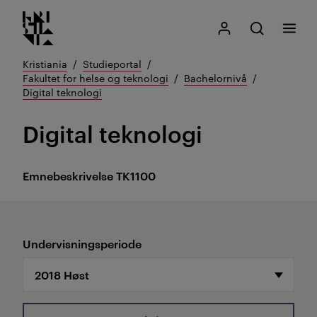
Kristiania logo
Gå
Søk
Mitt Kristiania
Åpne søk
Meny
til
innhold
Kristiania
Studieportal
Fakultet for helse og teknologi
Bachelornivå
Digital teknologi
Digital teknologi
Emnebeskrivelse
TK1100
Undervisningsperiode