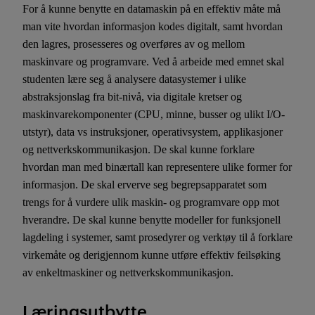
For å kunne benytte en datamaskin på en effektiv måte må
man vite hvordan informasjon kodes digitalt, samt hvordan
den lagres, prosesseres og overføres av og mellom
maskinvare og programvare. Ved å arbeide med emnet skal
studenten lære seg å analysere datasystemer i ulike
abstraksjonslag fra bit-nivå, via digitale kretser og
maskinvarekomponenter (CPU, minne, busser og ulikt I/O-
utstyr), data vs instruksjoner, operativsystem, applikasjoner
og nettverkskommunikasjon. De skal kunne forklare
hvordan man med binærtall kan representere ulike former for
informasjon. De skal erverve seg begrepsapparatet som
trengs for å vurdere ulik maskin- og programvare opp mot
hverandre. De skal kunne benytte modeller for funksjonell
lagdeling i systemer, samt prosedyrer og verktøy til å forklare
virkemåte og derigjennom kunne utføre effektiv feilsøking
av enkeltmaskiner og nettverkskommunikasjon.
Læringsutbytte