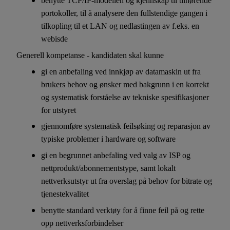
benytte TCP/IP-modellen og kjennskap til tilhørende
portokoller, til å analysere den fullstendige gangen i
tilkopling til et LAN og nedlastingen av f.eks. en
webisde
Generell kompetanse - kandidaten skal kunne
gi en anbefaling ved innkjøp av datamaskin ut fra
brukers behov og ønsker med bakgrunn i en korrekt
og systematisk forståelse av tekniske spesifikasjoner
for utstyret
gjennomføre systematisk feilsøking og reparasjon av
typiske problemer i hardware og software
gi en begrunnet anbefaling ved valg av ISP og
nettprodukt/abonnementstype, samt lokalt
nettverksutstyr ut fra overslag på behov for bitrate og
tjenestekvalitet
benytte standard verktøy for å finne feil på og rette
opp nettverksforbindelser