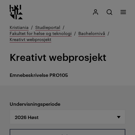
Kristiania logo
Gå
Søk
Mitt Kristiania
Åpne søk
Meny
til
innhold
Kristiania
Studieportal
Fakultet for helse og teknologi
Bachelornivå
Kreativt webprosjekt
Kreativt webprosjekt
Emnebeskrivelse
PRO105
Undervisningsperiode