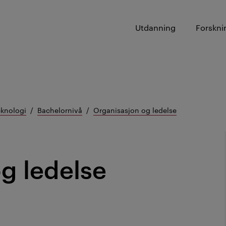
Utdanning
Forskni
eknologi
Bachelornivå
Organisasjon og ledelse
g ledelse