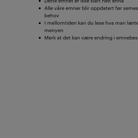
Dette emnet er ikke klart helt ennå
Alle våre emner blir oppdatert før semeste
behov
I mellomtiden kan du lese hva man lærte 
menyen
Merk at det kan være endring i emnebesk