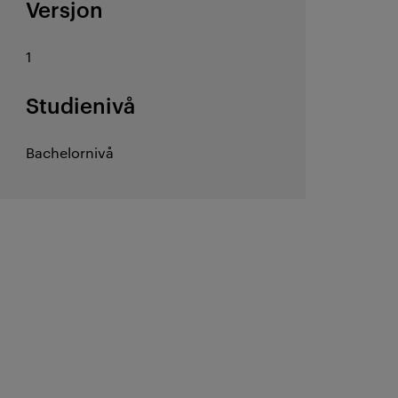
Versjon
1
Studienivå
Bachelornivå