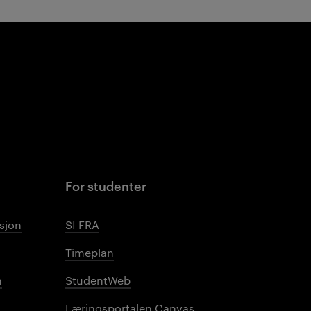
For studenter
sjon
SI FRA
Timeplan
n
StudentWeb
Læringsportalen Canvas