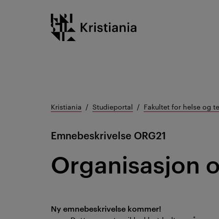
Gå
Kristiania logo
til
innhold
Kristiania
Studieportal
Fakultet for helse og t
Emnebeskrivelse
ORG21
Organisasjon o
Ny emnebeskrivelse kommer!