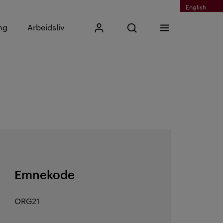
English
Skriv inn søkefrase
ng
Arbeidsliv
Mitt Kristiania
Åpne søk
Meny
Søk
Emnekode
ORG21