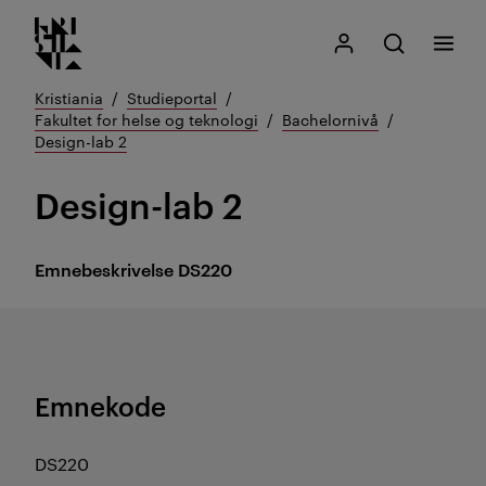
Kristiania logo
Gå
Søk
Mitt Kristiania
Åpne søk
Meny
til
innhold
Kristiania
Studieportal
Fakultet for helse og teknologi
Bachelornivå
Design-lab 2
Design-lab 2
Emnebeskrivelse
DS220
Emnekode
DS220