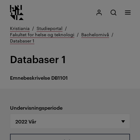
Kristiania logo
Gå
Søk
Mitt Kristiania
Åpne søk
Meny
til
innhold
Kristiania
Studieportal
Fakultet for helse og teknologi
Bachelornivå
Databaser 1
Databaser 1
Emnebeskrivelse
DB1101
Undervisningsperiode